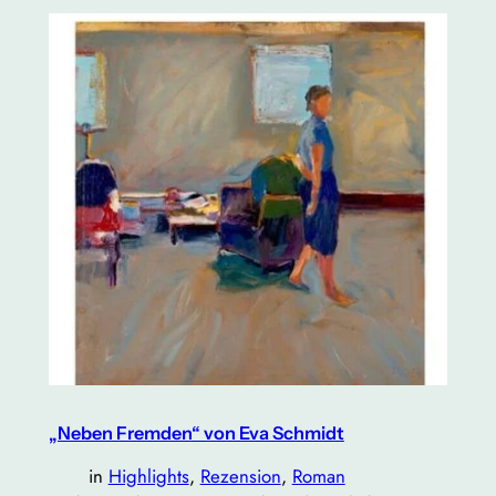
„Neben Fremden“ von Eva Schmidt
in
Highlights
, 
Rezension
, 
Roman