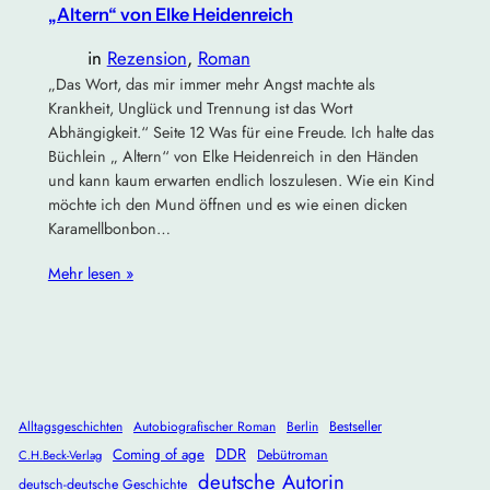
„Altern“ von Elke Heidenreich
in
Rezension
, 
Roman
„Das Wort, das mir immer mehr Angst machte als
Krankheit, Unglück und Trennung ist das Wort
Abhängigkeit.“ Seite 12 Was für eine Freude. Ich halte das
Büchlein „ Altern“ von Elke Heidenreich in den Händen
und kann kaum erwarten endlich loszulesen. Wie ein Kind
möchte ich den Mund öffnen und es wie einen dicken
Karamellbonbon…
Mehr lesen »
Alltagsgeschichten
Autobiografischer Roman
Berlin
Bestseller
DDR
Coming of age
Debütroman
C.H.Beck-Verlag
deutsche Autorin
deutsch-deutsche Geschichte