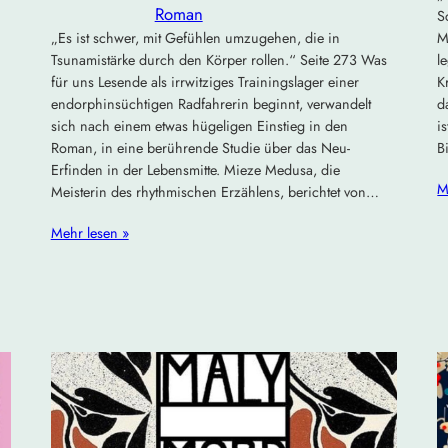
Roman
S
„Es ist schwer, mit Gefühlen umzugehen, die in
M
Tsunamistärke durch den Körper rollen.“ Seite 273 Was
l
für uns Lesende als irrwitziges Trainingslager einer
K
endorphinsüchtigen Radfahrerin beginnt, verwandelt
d
sich nach einem etwas hügeligen Einstieg in den
i
Roman, in eine berührende Studie über das Neu-
B
Erfinden in der Lebensmitte. Mieze Medusa, die
M
Meisterin des rhythmischen Erzählens, berichtet von…
Mehr lesen »