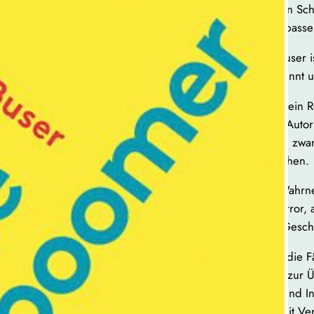
„Lachen ist eine Vermählung von Sch
man im Alter auf keinen Fall verpassen
Der Essay
Altenboomer
von Denise Buser is
Zielgruppe nicht umwirbt, sondern kennt u
Vom Babyboomer zum Altenboomer: ein Ro
heroisiert noch bemitleidet wird. Die Autor
bleibt, sondern wie man alt wird. Und zwa
erstaunlichen Lust am genauen Hinsehen.
Altsein erscheint hier als Übung im Wahr
subversiver Akt gegen den Weckerterror, a
achtlos konsumieren sonder wie ein Gesch
Das sogenannte „Bächlein-Syndrom“, die Fä
Nebensächlichkeiten zu freuen, wird zur Ü
Lebensabschnitts. Zwischen Tampon und In
Freiheit, die weniger mit Verlust als mit V