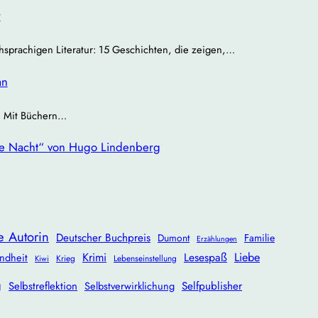
r
chsprachigen Literatur: 15 Geschichten, die zeigen,…
an
 | Mit Büchern…
re Nacht“ von Hugo Lindenberg
e Autorin
Deutscher Buchpreis
Dumont
Familie
Erzählungen
Krimi
Lesespaß
Liebe
ndheit
Krieg
Lebenseinstellung
Kiwi
g
Selbstreflektion
Selbstverwirklichung
Selfpublisher