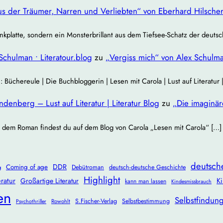
s der Träumer, Narren und Verliebten“ von Eberhard Hilsche
nkplatte, sondern ein Monsterbrillant aus dem Tiefsee‐Schatz der deuts
Schulman • Literatour.blog
zu
„Vergiss mich“ von Alex Schulm
chereule | Die Buchbloggerin | Lesen mit Carola | Lust auf Literatur
enberg – Lust auf Literatur | Literatur Blog
zu
„Die imaginä
 dem Roman findest du auf dem Blog von Carola „Lesen mit Carola“ […]
deutsch
DDR
Coming of age
Debütroman
deutsch-deutsche Geschichte
g
Highlight
ratur
Ki
Großartige Literatur
kann man lassen
Kindesmissbrauch
en
Selbstfindun
S.Fischer-Verlag
Selbstbestimmung
Rowohlt
Psychothriller