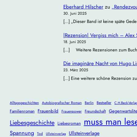
Eberhard Hilscher
zu
„Rendezvou
30. Juni 2025
[…] „Dieser Band ist keine späte Gede
|Rezension| Vergiss mich – Alex 
18. Juni 2025
[…] Weitere Rezensionen zum Buch: Bü
Die imaginäre Nacht von Hugo Lind
23. März 2025
[…] Eine weitere schöne Rezension zu
Alltagsgeschichten
Autobiografischer Roman
Berlin
Bestseller
C.H.Beck-Verla
Frauenbild
Gegenwartslite
Familienroman
Freundschaft
Frauenpower
muss man les
Liebesgeschichte
Liebesroman
Spannung
Ullsteinverlage
Tod
Ullsteinverlag