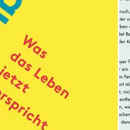
Die Autorin denkt das Alter nicht als Bruch,
Kontinuums. Lernen, Begehren, Neugier u
dem Ruhestand. In Kunst, Politik, Glaube
sucht sie nach Belegen dafür und findet B
Leerstellen, denn der alte Körper in der K
wie die Sexualität.
Besonders überzeugend ist das Plädoyer f
Relativierung: Muss man reich sein für ein
erfinderisch. Improvisation, Würde, ein Fa
gerader Rücken, all das kann Selbstwert st
technische Überforderung, Einsamkeit, nic
Büchlein beschönigt. Doch ist es weit entf
schmerzfreier Tag soll gefeiert werden, wi
annehmen als Akt der Versöhnung, Lachen
Schönheit und Coolness preist sie an, de
Gegenüber zurück.