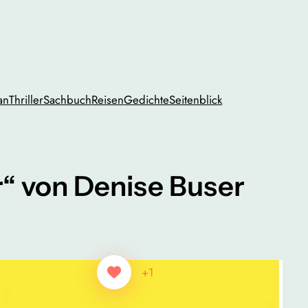
an
Thriller
Sachbuch
Reisen
Gedichte
Seitenblick
“ von Denise Buser
+1