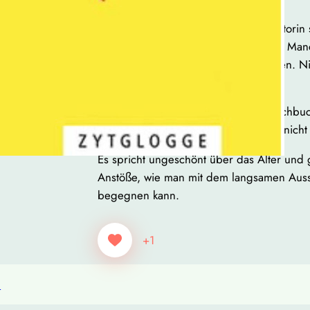
Das Buch lebt von Bewegung. Die Autorin s
zieht mit, lässt los. Manchmal zu früh. M
kaum dass sie Interesse geweckt haben. Nic
manches bleibt Skizze.
Altenboomer erschien mir wie ein Kochbuc
die Lebenssuppe verfeinert und sich nicht 
Es spricht ungeschönt über das Alter und 
Anstöße, wie man mit dem langsamen Auss
begegnen kann.
+1
h