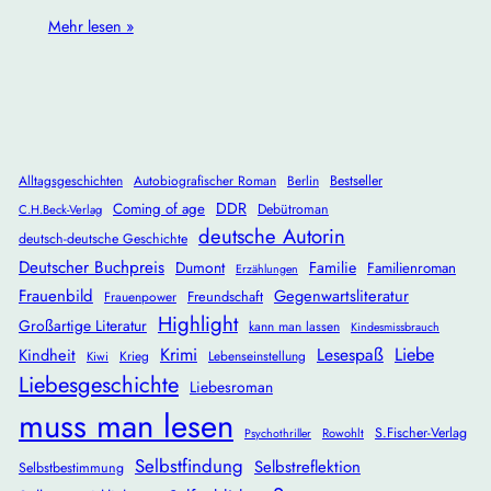
Mehr lesen »
Alltagsgeschichten
Autobiografischer Roman
Berlin
Bestseller
DDR
Coming of age
Debütroman
C.H.Beck-Verlag
deutsche Autorin
deutsch-deutsche Geschichte
Deutscher Buchpreis
Dumont
Familie
Familienroman
Erzählungen
Frauenbild
Gegenwartsliteratur
Freundschaft
Frauenpower
Highlight
Großartige Literatur
kann man lassen
Kindesmissbrauch
Krimi
Lesespaß
Liebe
Kindheit
Krieg
Lebenseinstellung
Kiwi
Liebesgeschichte
Liebesroman
muss man lesen
S.Fischer-Verlag
Rowohlt
Psychothriller
Selbstfindung
Selbstreflektion
Selbstbestimmung