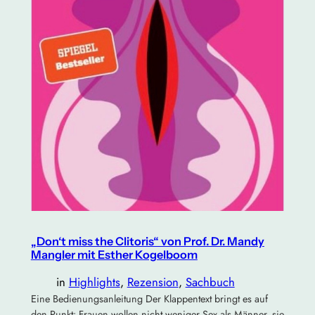
„Don‘t miss the Clitoris“ von Prof. Dr. Mandy
Mangler mit Esther Kogelboom
in
Highlights
, 
Rezension
, 
Sachbuch
Eine Bedienungsanleitung Der Klappentext bringt es auf
den Punkt: Frauen wollen nicht weniger Sex als Männer, sie