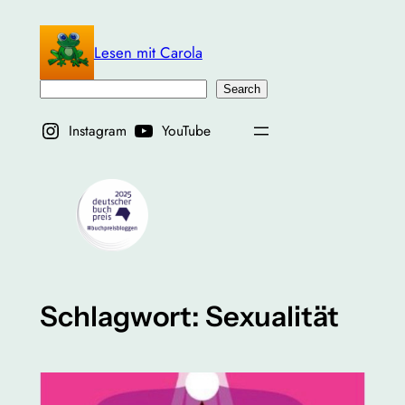
Zum
Inhalt
Lesen mit Carola
springen
Suchen
Search
Instagram
YouTube
Schlagwort:
Sexualität