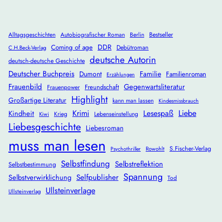
Alltagsgeschichten
Autobiografischer Roman
Berlin
Bestseller
DDR
Coming of age
Debütroman
C.H.Beck-Verlag
deutsche Autorin
deutsch-deutsche Geschichte
Deutscher Buchpreis
Dumont
Familie
Familienroman
Erzählungen
Frauenbild
Gegenwartsliteratur
Freundschaft
Frauenpower
Highlight
Großartige Literatur
kann man lassen
Kindesmissbrauch
Krimi
Lesespaß
Liebe
Kindheit
Krieg
Lebenseinstellung
Kiwi
Liebesgeschichte
Liebesroman
muss man lesen
S.Fischer-Verlag
Rowohlt
Psychothriller
Selbstfindung
Selbstreflektion
Selbstbestimmung
Spannung
Selbstverwirklichung
Selfpublisher
Tod
Ullsteinverlage
Ullsteinverlag