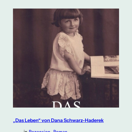
„Das Leben“ von Dana Schwarz-Haderek
in
Rezension
, 
Roman