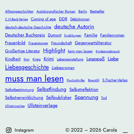
Alltagsgeschichten
Autobiografischer Roman
Berlin
Bestseller
DDR
Coming of age
Debütroman
C.H.Beck-Verlag
deutsche Autorin
deutsch-deutsche Geschichte
Deutscher Buchpreis
Dumont
Familie
Familienroman
Erzählungen
Frauenbild
Gegenwartsliteratur
Freundschaft
Frauenpower
Highlight
Großartige Literatur
kann man lassen
Kindesmissbrauch
Krimi
Lesespaß
Liebe
Kindheit
Krieg
Lebenseinstellung
Kiwi
Liebesgeschichte
Liebesroman
muss man lesen
S.Fischer-Verlag
Rowohlt
Psychothriller
Selbstfindung
Selbstreflektion
Selbstbestimmung
Spannung
Selbstverwirklichung
Selfpublisher
Tod
Ullsteinverlage
Ullsteinverlag
©️ 2022 – 2026 Carola
Instagram