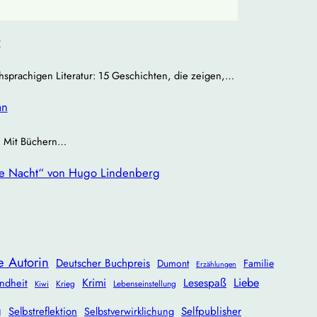
r
chsprachigen Literatur: 15 Geschichten, die zeigen,…
an
 | Mit Büchern…
re Nacht“ von Hugo Lindenberg
e Autorin
Deutscher Buchpreis
Dumont
Familie
Erzählungen
Krimi
Lesespaß
Liebe
ndheit
Krieg
Lebenseinstellung
Kiwi
g
Selbstreflektion
Selbstverwirklichung
Selfpublisher