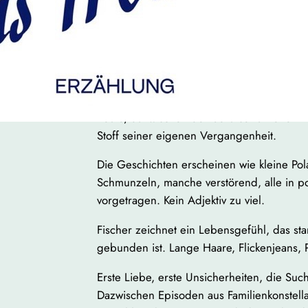
Vorbilder anrichten, wenn sie an ihre ei
stoßen. Götter stolpern und fallen.
Fischer erzählt das mit einer eigentümlic
Klarheit, die sich der Autor erst über die J
Erzählt wird nicht linear. Neben dem 18-Jä
heute, dazwischen der berufserfahrene Fil
Stoff seiner eigenen Vergangenheit.
Die Geschichten erscheinen wie kleine Po
Schmunzeln, manche verstörend, alle in po
vorgetragen. Kein Adjektiv zu viel.
Fischer zeichnet ein Lebensgefühl, das sta
gebunden ist. Lange Haare, Flickenjeans, 
Erste Liebe, erste Unsicherheiten, die Suc
Dazwischen Episoden aus Familienkonstella