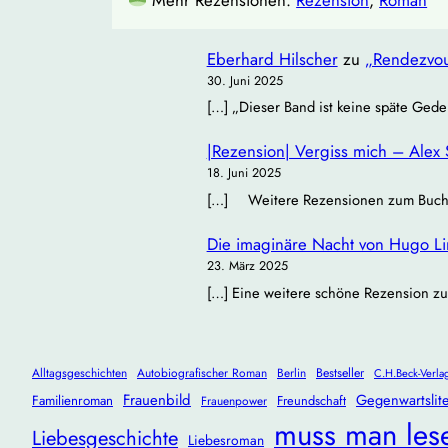
Eberhard Hilscher
zu
„Rendezvou
30. Juni 2025
[…] „Dieser Band ist keine späte Gede
|Rezension| Vergiss mich – Alex 
18. Juni 2025
[…] Weitere Rezensionen zum Buch: Bü
Die imaginäre Nacht von Hugo Lind
23. März 2025
[…] Eine weitere schöne Rezension zu
Alltagsgeschichten
Autobiografischer Roman
Berlin
Bestseller
C.H.Beck-Verla
Frauenbild
Gegenwartslite
Familienroman
Freundschaft
Frauenpower
muss man les
Liebesgeschichte
Liebesroman