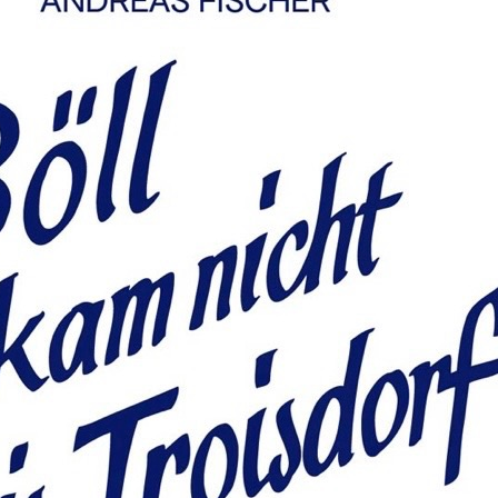
Lyriker mit eigenem literarischen Renomme
Mentorenfigur: einerseits zugewandt und 
von dunklen Seiten gezeichnet, die das ju
und dann erschüttern.
Andreas erlebt im Schreibkurs sein erstes 
Meisters für eine Kurzgeschichte, die ers
Er bleibt im Dunstkreis des Verehrten, bis 
verdunkelt, bis Salzgrafs verstörendes Ve
Verehrung austritt. Das Schreiben verstummt
mit dem Abstand von Jahrzehnten und der
Berufslebens als Filmregisseur, kehrt Fis
und kann mit dem Gewesenen abrechnen.
Diese Konstellation, der schweigende Giga
zugängliche, dann ernüchternde Salzgraf, 
des Bandes. Es geht um die Suche nach V