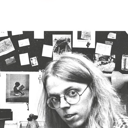
„Wenn Vater an den Maschinen arbeite
Schnaps.“S.148
Manchmal kommt die Post nicht an. Manch
manchmal kommt sie als Schuber mit drei 
verstauben, bis sie Jahrzehnte später ent
Mit einer solchen Geste der unbeantwort
den großen Bruder im Geiste beginnt etwas
Leben werden wird, auch ein Schreibleben
Unterbrechungen, mit der späten Wiedera
zwischenzeitlich verstummt war.
Andreas Fischer, Jahrgang 1961, Filmema
Kriegsfolgen und transgenerationale Verle
Königin von Troisdorf” eine literarische Au
Familiengeschichte vorgelegt.
Mit „Böll kam nicht bis Troisdorf”, im Mai