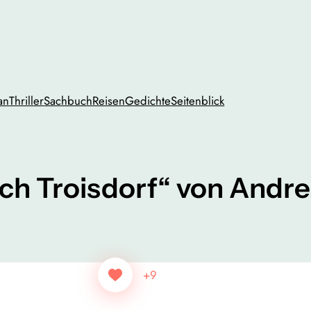
an
Thriller
Sachbuch
Reisen
Gedichte
Seitenblick
ach Troisdorf“ von Andre
+9