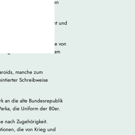
genen menschlichen Grenzen
hen Mischung aus Nachsicht und
ahre erarbeiten konnte.
hrigen steht der 64-Jährige von
mregisseur in der Arbeit am
laroids, manche zum
intierter Schreibweise
rk an die alte Bundesrepublik
Parka, die Uniform der 80er.
he nach Zugehörigkeit.
tionen, die von Krieg und