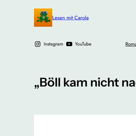
Zum
Inhalt
Lesen mit Carola
springen
Instagram
YouTube
Rom
„Böll kam nicht n