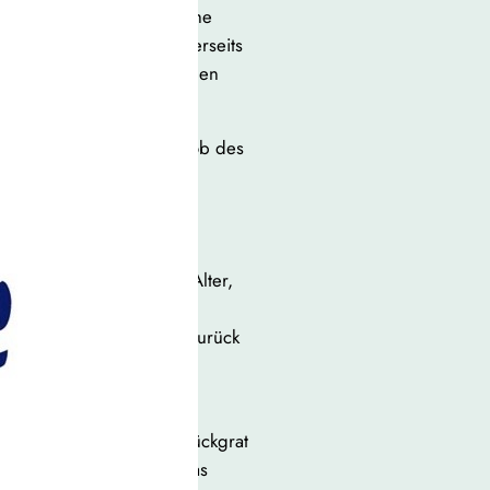
e ist eine widersprüchliche
im Lob großzügig, andererseits
nge Vertrauen erst aufbauen
literarisches Hoch, das Lob des
ehnte Anerkennung.
dieser Dunstkreis sich
rhalten die Flamme der
 für lange Zeit. Erst im Alter,
 Erfahrung eines ganzen
cher zur eigenen Sprache zurück
nt Böll und der zunächst
bildet das thematische Rückgrat
orbildern und um das, was