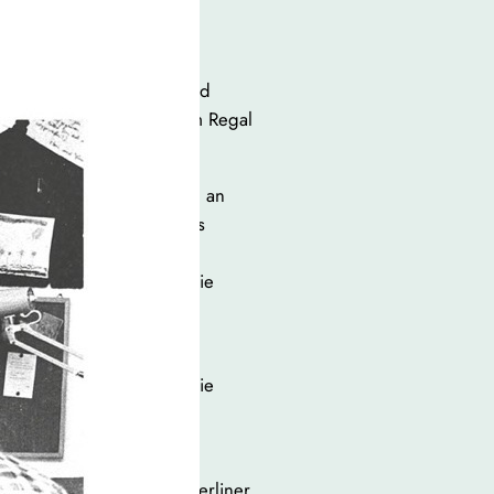
t, trinkt er keinen
mal kommt sie zurück. Und
Bänden, die ungelesen im Regal
sorgt werden.
et bleibenden Annäherung an
, das später ein kreatives
 mit Brüchen, mit
ufnahme einer Stimme, die
cher mit Werken über
tzungen, hat 2022 mit „Die
farbeitung seiner
 2026 in seinem eigenen Berliner