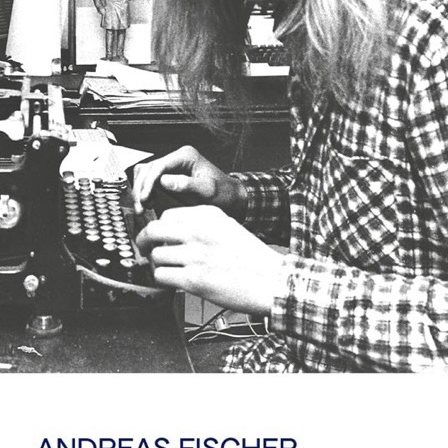
eschen 4 verlag erschienen, folgt nun ein 
Erzählungen, der einen anderen, jüngeren
den 18-Jährigen im Jahr 1979, der Schrifts
einem Mentor sucht.
Die Geschichte beginnt mit einem Brief. D
Gedichte und Kurzgeschichten an Heinrich
Naivität, Hoffnung und Vermessenheit, di
eigen ist. Er hofft auf Antwort, auf Anerke
des Sehens und Schreibens.
Was kommt, ist schon beschriebener Schu
Nobelpreisträger, kommentarlos. Eine Ges
sein mag und als Zurückweisung ankommt.
Wo Böll schweigt, scheint der Dichter Frie
zieht nach Troisdorf, bietet einen Kurs für
Andreas geht hin. Salzgraf, im Buch ehem