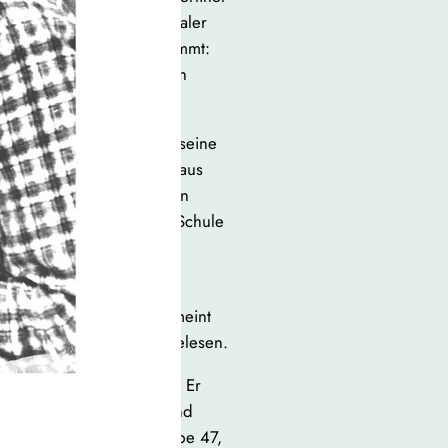
schmaler Band autofiktionaler
 Andreas in den Blick nimmt:
teller werden will und nach
er junge Andreas schickt seine
 Böll, in jener Mischung aus
e nur jungen Schreibenden
nnung, vielleicht auf eine Schule
ber: drei Bände vom
te, die als großzügig gemeint
 Die Bücher bleiben ungelesen.
der Salzgraf zu sprechen. Er
 kreatives Schreiben an, und
aliges Mitglied der Gruppe 47,