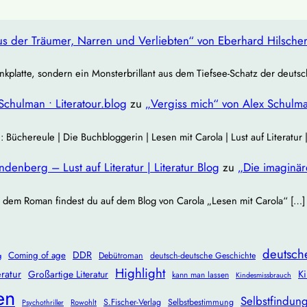
s der Träumer, Narren und Verliebten“ von Eberhard Hilsche
nkplatte, sondern ein Monsterbrillant aus dem Tiefsee‐Schatz der deuts
Schulman • Literatour.blog
zu
„Vergiss mich“ von Alex Schulm
chereule | Die Buchbloggerin | Lesen mit Carola | Lust auf Literatur
enberg – Lust auf Literatur | Literatur Blog
zu
„Die imaginä
 dem Roman findest du auf dem Blog von Carola „Lesen mit Carola“ […]
deutsch
DDR
Coming of age
Debütroman
deutsch-deutsche Geschichte
g
Highlight
ratur
Ki
Großartige Literatur
kann man lassen
Kindesmissbrauch
en
Selbstfindun
S.Fischer-Verlag
Selbstbestimmung
Rowohlt
Psychothriller