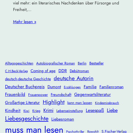
viel mehr: ein literarisches Nachdenken über Fürsorge und
Freiheit,…
Mehr lesen »
Alltagsgeschichten
Autobiografischer Roman
Berlin
Bestseller
DDR
Coming of age
Debütroman
C.H.Beck-Verlag
deutsche Autorin
deutsch-deutsche Geschichte
Deutscher Buchpreis
Dumont
Familie
Familienroman
Erzählungen
Frauenbild
Gegenwartsliteratur
Freundschaft
Frauenpower
Highlight
Großartige Literatur
kann man lassen
Kindesmissbrauch
Krimi
Lesespaß
Liebe
Kindheit
Krieg
Lebenseinstellung
Kiwi
Liebesgeschichte
Liebesroman
muss man lesen
S.Fischer-Verlag
Rowohlt
Psychothriller