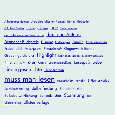
Alltagsgeschichten
Autobiografischer Roman
Berlin
Bestseller
DDR
Coming of age
Debütroman
C.H.Beck-Verlag
deutsche Autorin
deutsch-deutsche Geschichte
Deutscher Buchpreis
Dumont
Familie
Familienroman
Erzählungen
Frauenbild
Gegenwartsliteratur
Freundschaft
Frauenpower
Highlight
Großartige Literatur
kann man lassen
Kindesmissbrauch
Krimi
Lesespaß
Liebe
Kindheit
Krieg
Lebenseinstellung
Kiwi
Liebesgeschichte
Liebesroman
muss man lesen
S.Fischer-Verlag
Rowohlt
Psychothriller
Selbstfindung
Selbstreflektion
Selbstbestimmung
Spannung
Selbstverwirklichung
Selfpublisher
Tod
Ullsteinverlage
Ullsteinverlag