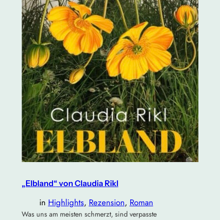
„Elbland“ von Claudia Rikl
in
Highlights
, 
Rezension
, 
Roman
Was uns am meisten schmerzt, sind verpasste