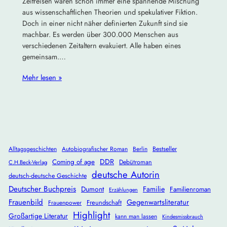
Zeitreisen waren schon immer eine spannende Mischung
aus wissenschaftlichen Theorien und spekulativer Fiktion.
Doch in einer nicht näher definierten Zukunft sind sie
machbar. Es werden über 300.000 Menschen aus
verschiedenen Zeitaltern evakuiert. Alle haben eines
gemeinsam.…
Mehr lesen »
Alltagsgeschichten
Autobiografischer Roman
Berlin
Bestseller
DDR
Coming of age
Debütroman
C.H.Beck-Verlag
deutsche Autorin
deutsch-deutsche Geschichte
Deutscher Buchpreis
Dumont
Familie
Familienroman
Erzählungen
Frauenbild
Gegenwartsliteratur
Freundschaft
Frauenpower
Highlight
Großartige Literatur
kann man lassen
Kindesmissbrauch