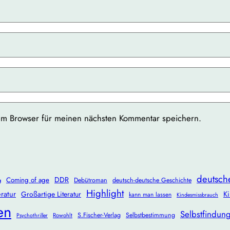
em Browser für meinen nächsten Kommentar speichern.
deutsch
DDR
Coming of age
Debütroman
deutsch-deutsche Geschichte
g
Highlight
ratur
Ki
Großartige Literatur
kann man lassen
Kindesmissbrauch
en
Selbstfindun
S.Fischer-Verlag
Selbstbestimmung
Rowohlt
Psychothriller