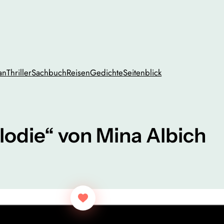
an
Thriller
Sachbuch
Reisen
Gedichte
Seitenblick
odie“ von Mina Albich