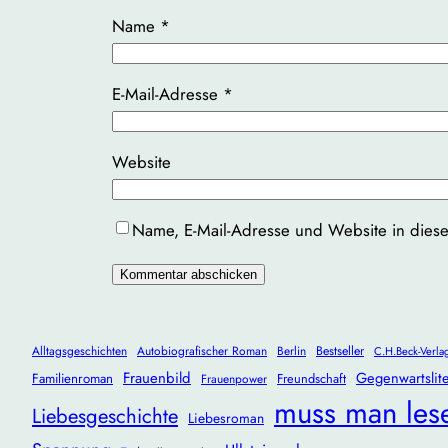
Name
*
E-Mail-Adresse
*
Website
Name, E-Mail-Adresse und Website in dies
Alltagsgeschichten
Autobiografischer Roman
Berlin
Bestseller
C.H.Beck-Verla
Frauenbild
Gegenwartslite
Familienroman
Freundschaft
Frauenpower
muss man les
Liebesgeschichte
Liebesroman