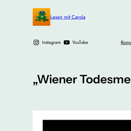
Zum
Inhalt
Lesen mit Carola
springen
Instagram
YouTube
Rom
„Wiener Todesmel