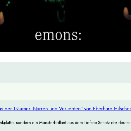
s der Träumer, Narren und Verliebten“ von Eberhard Hilsche
nkplatte, sondern ein Monsterbrillant aus dem Tiefsee‐Schatz der deuts