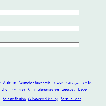
e Autorin
Deutscher Buchpreis
Dumont
Familie
Erzählungen
Krimi
Lesespaß
Liebe
ndheit
Krieg
Lebenseinstellung
Kiwi
g
Selbstreflektion
Selbstverwirklichung
Selfpublisher