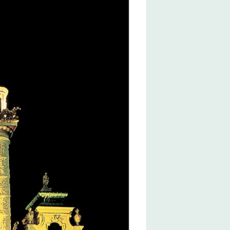
 Musik auszutauschen, das
r beim lesen dieses Buches. Der
erkennbaren Duft. Dem Klappern
Ober, den Zeitungstischchen
nd Raum konsumiert werden,
t“.
sik des weltberühmten
nstlerbiografie. Die Autorin
 in ihrem Cosy-Crime „Wiener
 dazu noch einen Mord –