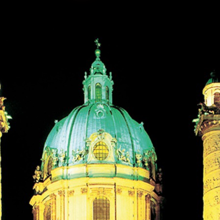
„… sich mit ihm in dieser Tiefe über
war grenzgenial.“
Die Melodie der Stadt Wien erwacht in mi
Charme der Kaffeehäuser mit seinem unv
der Kaffeetassen, dem vorbeihuschenden 
und dem leisen Knarren der Thonetstühle.
Kaffeehäuser diese Orte „in denen Zeit u
aber nur der Kaffee auf der Rechnung steh
Untermalt wird diese Szenerie mit der Mu
Klaviervirtuosen Franz Liszt.
Doch es handelt sich hier nicht um eine Kü
Mina Albich fängt die Wiener Atmosphäre
Todesmelodie“ treffsicher ein und liefert
Freihaus sozusagen.