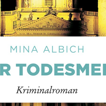
Sie verschafft mir eine zweite Begegnung 
seinem Team. Mit an Bord und dieses Mal i
ist Grohsmans lustiger Irokesenhund Sally.
Nach einem illustreren Kulturgenuss wird 
Starpianisten im Kofferraum seiner Freund
Pianistin und immer dicht am Nervenzusam
Verdacht. Doch die Spuren mehren sich 
unübersichtlich.
Ich fühlte mich wie in einem Sonntagabend
ermittelt. Ausnahmsweise habe ich richtig 
Ein handwerklich gut gemachter Krimi, der f
wollte. Die Ermittler bleiben wieder erfri
einigen erfährt der Leser kaum mehr als 
zumindest für mich, seinen Charme.
Krimis in denen häufig der Ermittler mehr 