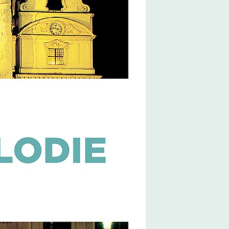
mit Ermittler Grohsman und
n einer lebenswichtigen Rolle
die Leiche eines jungen
in gefunden. Dorothea, selbst
menbruch, gerät schnell in
und die Lage wird zunehmend
-Tatort und habe fleißig
gelegen, Hut ab vor mir selbst.
ür mich vielleicht etwas zu viel
schend im Hintergrund. Von
den Namen und das hat,
Probleme hat als der