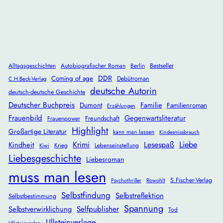
Alltagsgeschichten
Autobiografischer Roman
Berlin
Bestseller
DDR
Coming of age
Debütroman
C.H.Beck-Verlag
deutsche Autorin
deutsch-deutsche Geschichte
Deutscher Buchpreis
Dumont
Familie
Familienroman
Erzählungen
Frauenbild
Gegenwartsliteratur
Freundschaft
Frauenpower
Highlight
Großartige Literatur
kann man lassen
Kindesmissbrauch
Krimi
Lesespaß
Liebe
Kindheit
Krieg
Lebenseinstellung
Kiwi
Liebesgeschichte
Liebesroman
muss man lesen
S.Fischer-Verlag
Rowohlt
Psychothriller
Selbstfindung
Selbstreflektion
Selbstbestimmung
Spannung
Selbstverwirklichung
Selfpublisher
Tod
Ullsteinverlage
Ullsteinverlag