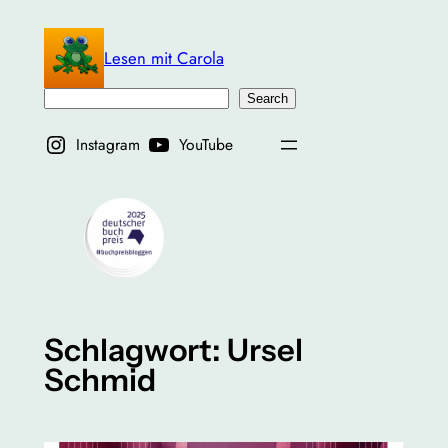
Zum
Inhalt
Lesen mit Carola
springen
Suchen
Search
Instagram
YouTube
Schlagwort:
Ursel
Schmid