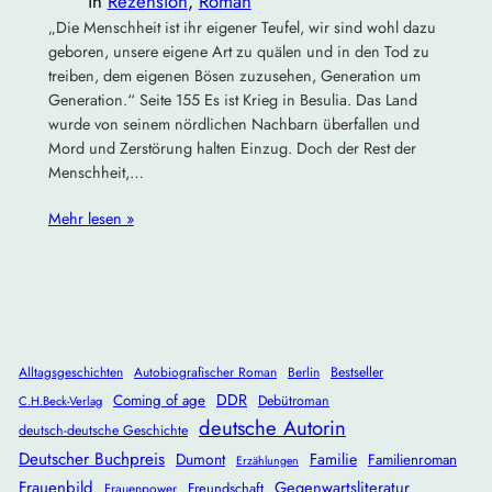
in
Rezension
, 
Roman
„Die Menschheit ist ihr eigener Teufel, wir sind wohl dazu
geboren, unsere eigene Art zu quälen und in den Tod zu
treiben, dem eigenen Bösen zuzusehen, Generation um
Generation.“ Seite 155 Es ist Krieg in Besulia. Das Land
wurde von seinem nördlichen Nachbarn überfallen und
Mord und Zerstörung halten Einzug. Doch der Rest der
Menschheit,…
Mehr lesen »
Alltagsgeschichten
Autobiografischer Roman
Berlin
Bestseller
DDR
Coming of age
Debütroman
C.H.Beck-Verlag
deutsche Autorin
deutsch-deutsche Geschichte
Deutscher Buchpreis
Dumont
Familie
Familienroman
Erzählungen
Frauenbild
Gegenwartsliteratur
Freundschaft
Frauenpower