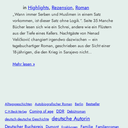
in
Highlights
, 
Rezension
, 
Roman
„Wann immer Serben und Muslimen in einem Satz
vorkommen, ist dieser Satz ohne Logik.“. Seite 35 Manche
Bücher lesen sich wie ein Schrei, andere wie ein Flüstern
aus der Tiefe eines Kellers. Nachtgäste von Nenad
Veličković changiert irgendwo dazwischen – ein
tagebuchartiger Roman, geschrieben aus der Sicht einer
18-jährigen, die den Krieg in Sarajevo nicht…
Mehr lesen »
Alltagsgeschichten
Autobiografischer Roman
Berlin
Bestseller
DDR
Coming of age
Debütroman
C.H.Beck-Verlag
deutsche Autorin
deutsch-deutsche Geschichte
Deutscher Buchpreis
Dumont
Familie
Familienroman
Erzählungen