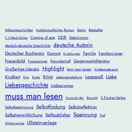
Alltagsgeschichten
Autobiografischer Roman
Berlin
Bestseller
DDR
Coming of age
Debütroman
C.H.Beck-Verlag
deutsche Autorin
deutsch-deutsche Geschichte
Deutscher Buchpreis
Dumont
Familie
Familienroman
Erzählungen
Frauenbild
Gegenwartsliteratur
Freundschaft
Frauenpower
Highlight
Großartige Literatur
kann man lassen
Kindesmissbrauch
Krimi
Lesespaß
Liebe
Kindheit
Krieg
Lebenseinstellung
Kiwi
Liebesgeschichte
Liebesroman
muss man lesen
S.Fischer-Verlag
Rowohlt
Psychothriller
Selbstfindung
Selbstreflektion
Selbstbestimmung
Spannung
Selbstverwirklichung
Selfpublisher
Tod
Ullsteinverlage
Ullsteinverlag