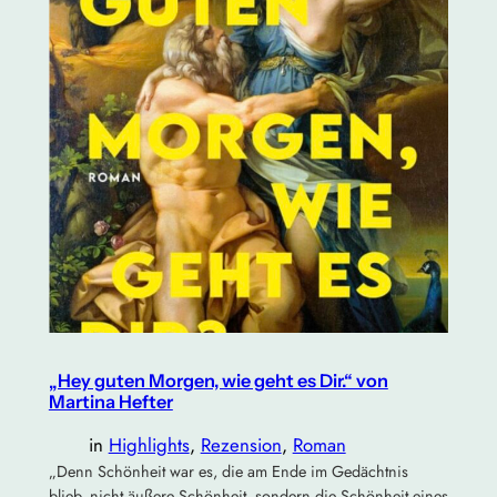
„Hey guten Morgen, wie geht es Dir.“ von
Martina Hefter
in
Highlights
, 
Rezension
, 
Roman
„Denn Schönheit war es, die am Ende im Gedächtnis
blieb, nicht äußere Schönheit, sondern die Schönheit eines