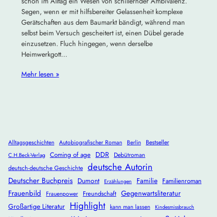
schon im Alltag ein Wesen von schillernder Ambivalenz.
Segen, wenn er mit hilfsbereiter Gelassenheit komplexe
Gerätschaften aus dem Baumarkt bändigt, während man
selbst beim Versuch gescheitert ist, einen Dübel gerade
einzusetzen. Fluch hingegen, wenn derselbe
Heimwerkgott…
Mehr lesen »
Alltagsgeschichten
Autobiografischer Roman
Berlin
Bestseller
DDR
Coming of age
Debütroman
C.H.Beck-Verlag
deutsche Autorin
deutsch-deutsche Geschichte
Deutscher Buchpreis
Dumont
Familie
Familienroman
Erzählungen
Frauenbild
Gegenwartsliteratur
Freundschaft
Frauenpower
Highlight
Großartige Literatur
kann man lassen
Kindesmissbrauch