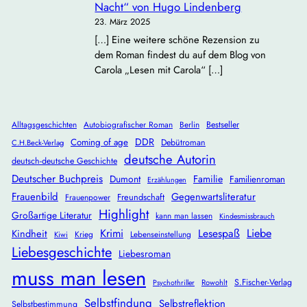
Nacht“ von Hugo Lindenberg
23. März 2025
[…] Eine weitere schöne Rezension zu
dem Roman findest du auf dem Blog von
Carola „Lesen mit Carola“ […]
Alltagsgeschichten
Autobiografischer Roman
Berlin
Bestseller
DDR
Coming of age
Debütroman
C.H.Beck-Verlag
deutsche Autorin
deutsch-deutsche Geschichte
Deutscher Buchpreis
Dumont
Familie
Familienroman
Erzählungen
Frauenbild
Gegenwartsliteratur
Freundschaft
Frauenpower
Highlight
Großartige Literatur
kann man lassen
Kindesmissbrauch
Krimi
Lesespaß
Liebe
Kindheit
Krieg
Lebenseinstellung
Kiwi
Liebesgeschichte
Liebesroman
muss man lesen
S.Fischer-Verlag
Rowohlt
Psychothriller
Selbstfindung
Selbstreflektion
Selbstbestimmung