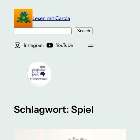
Zum
Inhalt
Lesen mit Carola
springen
Suchen
Search
Instagram
YouTube
Schlagwort:
Spiel