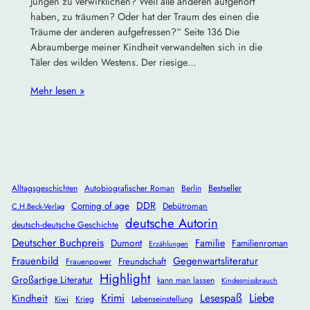
Jungen zu verwirklichen? Weil alle anderen aufgehört
haben, zu träumen? Oder hat der Traum des einen die
Träume der anderen aufgefressen?“ Seite 136 Die
Abraumberge meiner Kindheit verwandelten sich in die
Täler des wilden Westens. Der riesige…
Mehr lesen »
Alltagsgeschichten
Autobiografischer Roman
Berlin
Bestseller
DDR
Coming of age
Debütroman
C.H.Beck-Verlag
deutsche Autorin
deutsch-deutsche Geschichte
Deutscher Buchpreis
Dumont
Familie
Familienroman
Erzählungen
Frauenbild
Gegenwartsliteratur
Freundschaft
Frauenpower
Highlight
Großartige Literatur
kann man lassen
Kindesmissbrauch
Krimi
Lesespaß
Liebe
Kindheit
Krieg
Lebenseinstellung
Kiwi