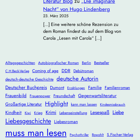
Literatur Blog
zu
„Die imaginäre
Nacht“ von Hugo Lindenberg
23. März 2025
[…] Eine weitere schöne Rezension zu
dem Roman findest du auf dem Blog von
Carola „Lesen mit Carola“ […]
Alltagsgeschichten
Autobiografischer Roman
Berlin
Bestseller
DDR
Coming of age
Debütroman
C.H.Beck-Verlag
deutsche Autorin
deutsch-deutsche Geschichte
Deutscher Buchpreis
Dumont
Familie
Familienroman
Erzählungen
Frauenbild
Gegenwartsliteratur
Freundschaft
Frauenpower
Highlight
Großartige Literatur
kann man lassen
Kindesmissbrauch
Krimi
Lesespaß
Liebe
Kindheit
Krieg
Lebenseinstellung
Kiwi
Liebesgeschichte
Liebesroman
muss man lesen
S.Fischer-Verlag
Rowohlt
Psychothriller