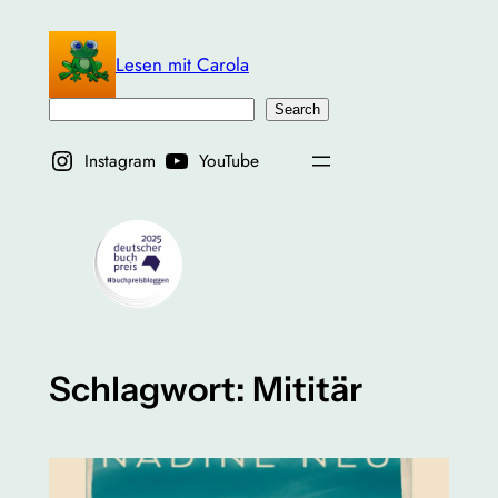
Zum
Inhalt
Lesen mit Carola
springen
Suchen
Search
Instagram
YouTube
Schlagwort:
Mititär