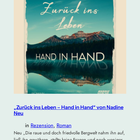
„Zurück ins Leben – Hand in Hand“ von Nadine
Neu
in
Rezension
, 
Roman
Neu „Die raue und doch friedvolle Bergwelt nahm ihn auf,
ließ ihn gewähren, stellte keine Fragen und noch weniger