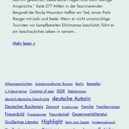
Ansprüche.“ Seite 277 Mitten in der faszinierenden
Bergwelt der Rocky Mountain treffen wir Ted, einen Park-
Ranger mit Leib und Seele. Wenn er nicht unvorsichtige
Touristen vor kampfbereiten Elchmamas beschützt, führt er
ein beschauliches Leben in seinem…
Mehr lesen »
Alltagsgeschichten
Autobiografischer Roman
Berlin
Bestseller
DDR
Coming of age
Debütroman
C.H.Beck-Verlag
deutsche Autorin
deutsch-deutsche Geschichte
Deutscher Buchpreis
Dumont
Familie
Familienroman
Erzählungen
Frauenbild
Gegenwartsliteratur
Freundschaft
Frauenpower
Highlight
Großartige Literatur
kann man lassen
Kindesmissbrauch