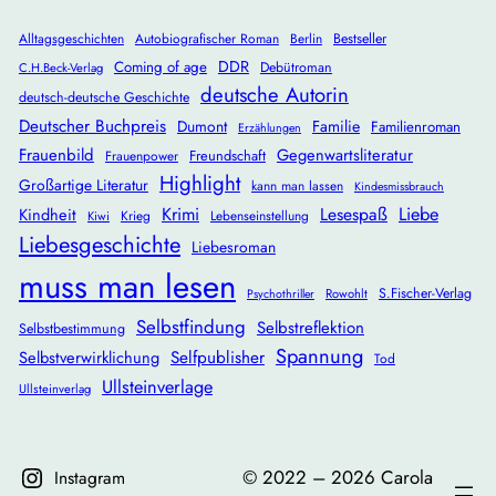
Alltagsgeschichten
Autobiografischer Roman
Berlin
Bestseller
DDR
Coming of age
Debütroman
C.H.Beck-Verlag
deutsche Autorin
deutsch-deutsche Geschichte
Deutscher Buchpreis
Dumont
Familie
Familienroman
Erzählungen
Frauenbild
Gegenwartsliteratur
Freundschaft
Frauenpower
Highlight
Großartige Literatur
kann man lassen
Kindesmissbrauch
Krimi
Lesespaß
Liebe
Kindheit
Krieg
Lebenseinstellung
Kiwi
Liebesgeschichte
Liebesroman
muss man lesen
S.Fischer-Verlag
Rowohlt
Psychothriller
Selbstfindung
Selbstreflektion
Selbstbestimmung
Spannung
Selbstverwirklichung
Selfpublisher
Tod
Ullsteinverlage
Ullsteinverlag
©️ 2022 – 2026 Carola
Instagram