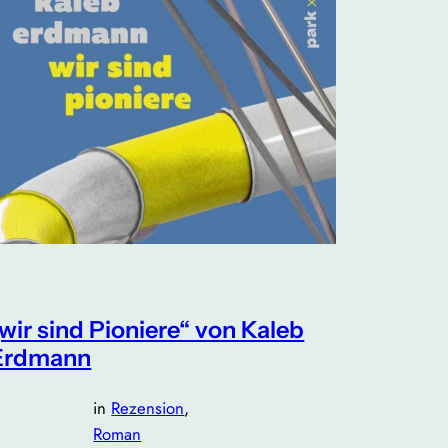
„wir sind Pioniere“ von Kaleb
Erdmann
in
Rezension
, 
Roman