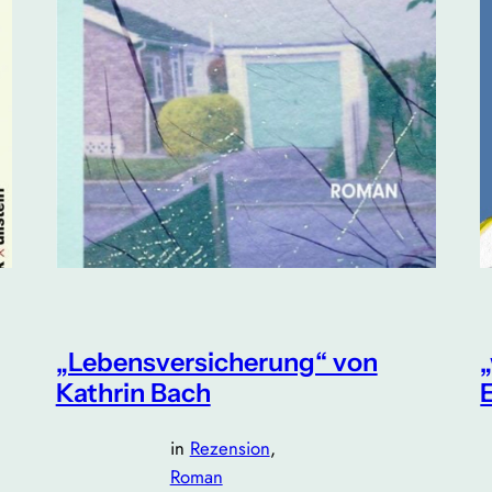
„Lebensversicherung“ von
Kathrin Bach
in
Rezension
, 
Roman