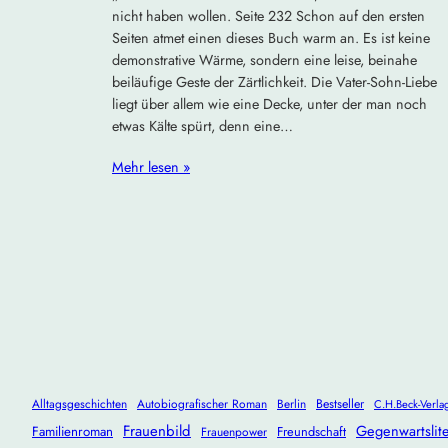
nicht haben wollen. Seite 232 Schon auf den ersten
Seiten atmet einen dieses Buch warm an. Es ist keine
demonstrative Wärme, sondern eine leise, beinahe
beiläufige Geste der Zärtlichkeit. Die Vater-Sohn-Liebe
liegt über allem wie eine Decke, unter der man noch
etwas Kälte spürt, denn eine…
Mehr lesen »
Alltagsgeschichten
Autobiografischer Roman
Berlin
Bestseller
C.H.Beck-Verla
Frauenbild
Gegenwartslite
Familienroman
Freundschaft
Frauenpower