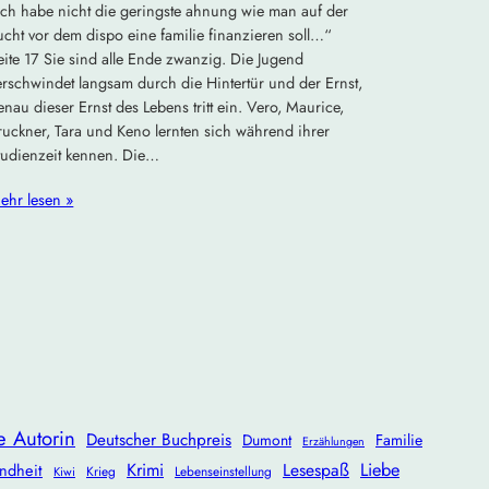
ich habe nicht die geringste ahnung wie man auf der
lucht vor dem dispo eine familie finanzieren soll…“
eite 17 Sie sind alle Ende zwanzig. Die Jugend
erschwindet langsam durch die Hintertür und der Ernst,
enau dieser Ernst des Lebens tritt ein. Vero, Maurice,
ruckner, Tara und Keno lernten sich während ihrer
tudienzeit kennen. Die…
ehr lesen »
e Autorin
Deutscher Buchpreis
Dumont
Familie
Erzählungen
Krimi
Lesespaß
Liebe
ndheit
Krieg
Lebenseinstellung
Kiwi