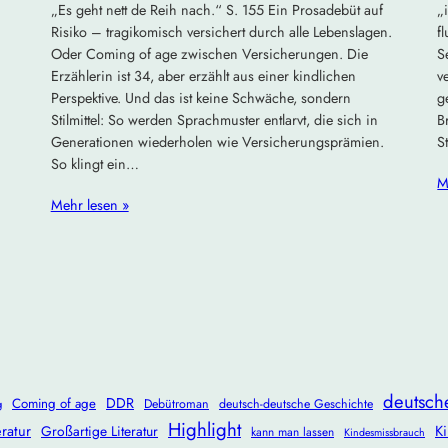
„Es geht nett de Reih nach.“ S. 155 Ein Prosadebüt auf
„
Risiko – tragikomisch versichert durch alle Lebenslagen.
f
Oder Coming of age zwischen Versicherungen. Die
S
Erzählerin ist 34, aber erzählt aus einer kindlichen
v
Perspektive. Und das ist keine Schwäche, sondern
g
Stilmittel: So werden Sprachmuster entlarvt, die sich in
B
Generationen wiederholen wie Versicherungsprämien.
S
So klingt ein…
M
Mehr lesen »
deutsch
DDR
Coming of age
Debütroman
deutsch-deutsche Geschichte
g
Highlight
ratur
Ki
Großartige Literatur
kann man lassen
Kindesmissbrauch