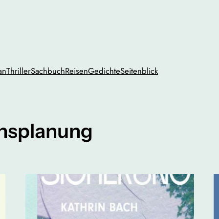
an
Thriller
Sachbuch
Reisen
Gedichte
Seitenblick
nsplanung