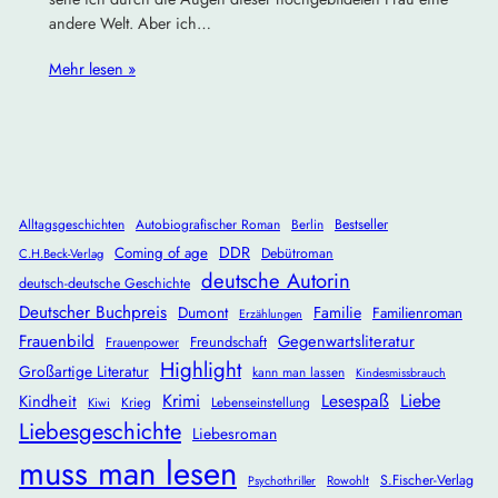
andere Welt. Aber ich…
Mehr lesen »
Alltagsgeschichten
Autobiografischer Roman
Berlin
Bestseller
DDR
Coming of age
Debütroman
C.H.Beck-Verlag
deutsche Autorin
deutsch-deutsche Geschichte
Deutscher Buchpreis
Dumont
Familie
Familienroman
Erzählungen
Frauenbild
Gegenwartsliteratur
Freundschaft
Frauenpower
Highlight
Großartige Literatur
kann man lassen
Kindesmissbrauch
Krimi
Lesespaß
Liebe
Kindheit
Krieg
Lebenseinstellung
Kiwi
Liebesgeschichte
Liebesroman
muss man lesen
S.Fischer-Verlag
Rowohlt
Psychothriller