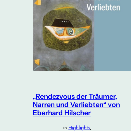
„Rendezvous der Träumer,
Narren und Verliebten“ von
Eberhard Hilscher
in
Highlights
, 