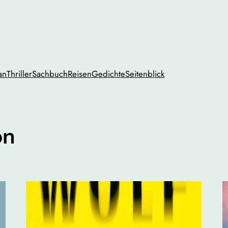
an
Thriller
Sachbuch
Reisen
Gedichte
Seitenblick
on