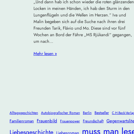
„Und dann hab ich schon wieder die roten glänzenden
Locken in meinen Händen, ich hab den Sturm in den
Lungenflügeln und die Wellen im Herzen.“ Iva und
Malin begeben sich auf die Suche nach ihren drei
Freunden Tarik, Flávio und Mo. Diese sind vor fünf
Wochen an Bord der Fähre „MS Rjúkandi“ gegangen,
um nach…
Mehr lesen »
Alltagsgeschichten
Autobiografischer Roman
Berlin
Bestseller
C.H.Beck-Verla
Frauenbild
Gegenwartslite
Familienroman
Freundschaft
Frauenpower
muss man les
Liebesgeschichte
Liebesroman