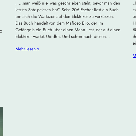
„ …man weiß nie, was geschrieben steht, bevor man den
„
letzten Satz gelesen hat“. Seite 206 Escher liest ein Buch
s
um sich die Wartezeit auf den Elektriker zu verkürzen.
e
Das Buch handelt von dem Mafioso Elio, der im
H
Gefängnis ein Buch über einen Mann liest, der auf einen
f
30
Elektriker wartet. Uiiidhh. Und schon nach diesen…
i
e
Mehr lesen »
M