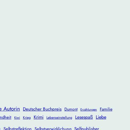
e Autorin
Deutscher Buchpreis
Dumont
Familie
Erzählungen
Krimi
Lesespaß
Liebe
ndheit
Krieg
Lebenseinstellung
Kiwi
g
Selbstreflektion
Selbstverwirklichung
Selfpublisher