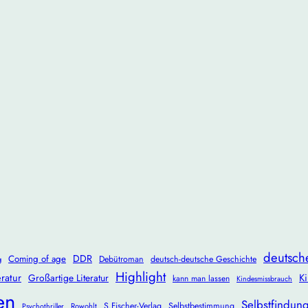
deutsch
DDR
Coming of age
Debütroman
deutsch-deutsche Geschichte
g
Highlight
ratur
Ki
Großartige Literatur
kann man lassen
Kindesmissbrauch
en
Selbstfindun
S.Fischer-Verlag
Selbstbestimmung
Rowohlt
Psychothriller