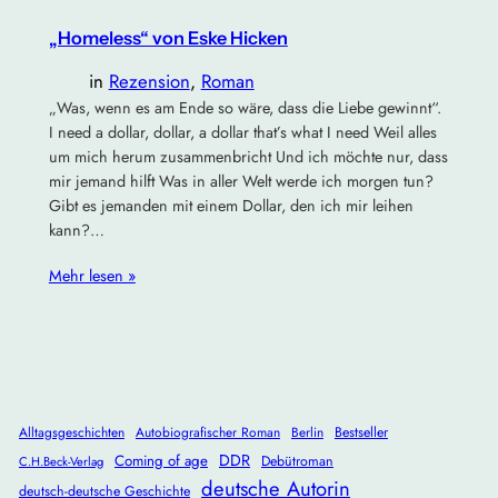
„Homeless“ von Eske Hicken
in
Rezension
, 
Roman
„Was, wenn es am Ende so wäre, dass die Liebe gewinnt“.
I need a dollar, dollar, a dollar that’s what I need Weil alles
um mich herum zusammenbricht Und ich möchte nur, dass
mir jemand hilft Was in aller Welt werde ich morgen tun?
Gibt es jemanden mit einem Dollar, den ich mir leihen
kann?…
Mehr lesen »
Alltagsgeschichten
Autobiografischer Roman
Berlin
Bestseller
DDR
Coming of age
Debütroman
C.H.Beck-Verlag
deutsche Autorin
deutsch-deutsche Geschichte