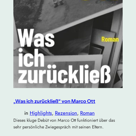
„Was ich zurückließ“ von Marco Ott
in
Highlights
, 
Rezension
, 
Roman
Dieses kluge Debüt von Marco Ott funktioniert über das
sehr persönliche Zwiegespräch mit seinen Eltern.