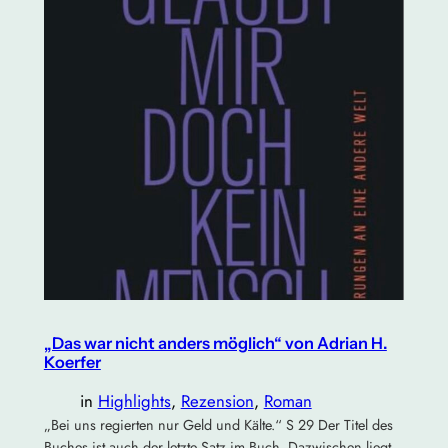
„Das war nicht anders möglich“ von Adrian H.
Koerfer
in
Highlights
, 
Rezension
, 
Roman
„Bei uns regierten nur Geld und Kälte.“ S 29 Der Titel des
Buches ist auch der letzte Satz im Buch. Dazwischen liegt