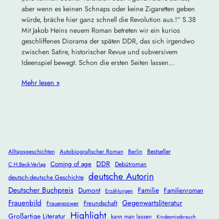
aber wenn es keinen Schnaps oder keine Zigaretten geben
würde, bräche hier ganz schnell die Revolution aus.!“ S.38
Mit Jakob Heins neuem Roman betreten wir ein kurios
geschliffenes Diorama der späten DDR, das sich irgendwo
zwischen Satire, historischer Revue und subversivem
Ideenspiel bewegt. Schon die ersten Seiten lassen…
Mehr lesen »
Alltagsgeschichten
Autobiografischer Roman
Berlin
Bestseller
DDR
Coming of age
Debütroman
C.H.Beck-Verlag
deutsche Autorin
deutsch-deutsche Geschichte
Deutscher Buchpreis
Dumont
Familie
Familienroman
Erzählungen
Frauenbild
Gegenwartsliteratur
Freundschaft
Frauenpower
Highlight
Großartige Literatur
kann man lassen
Kindesmissbrauch