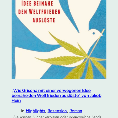
„Wie Grischa mit einer verwegenen Idee
beinahe den Weltfrieden auslöste“ von Jakob
Hein
in
Highlights
, 
Rezension
, 
Roman
„Sie können Bücher verbieten oder irgendwelche Bands,