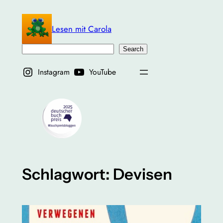
Zum
Inhalt
Lesen mit Carola
springen
Suchen
Search
Instagram
YouTube
Schlagwort:
Devisen