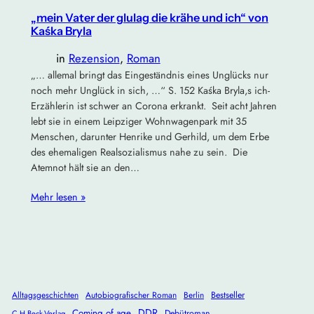
„mein Vater der glulag die krähe und ich“ von
Kaśka Bryla
in
Rezension
, 
Roman
„… allemal bringt das Eingeständnis eines Unglücks nur
noch mehr Unglück in sich, …“ S. 152 Kaśka Bryla,s ich-
Erzählerin ist schwer an Corona erkrankt. Seit acht Jahren
lebt sie in einem Leipziger Wohnwagenpark mit 35
Menschen, darunter Henrike und Gerhild, um dem Erbe
des ehemaligen Realsozialismus nahe zu sein. Die
Atemnot hält sie an den…
Mehr lesen »
Alltagsgeschichten
Autobiografischer Roman
Berlin
Bestseller
DDR
Coming of age
Debütroman
C.H.Beck-Verlag