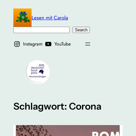
Zum
Inhalt
Lesen mit Carola
springen
Suchen
Search
Instagram
YouTube
Schlagwort:
Corona