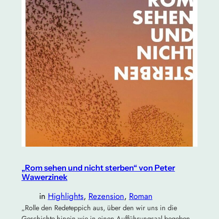
„Rom sehen und nicht sterben“ von Peter
Wawerzinek
in
Highlights
, 
Rezension
, 
Roman
„Rolle den Redeteppich aus, über den wir uns in die
Geschichte hinein wie in einen Aufführungsaal begeben