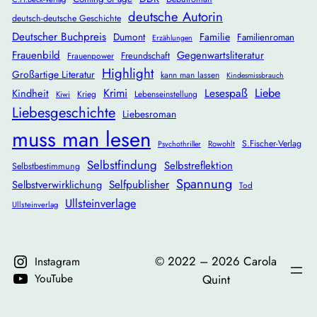
deutsche Autorin
deutsch-deutsche Geschichte
Deutscher Buchpreis
Dumont
Familie
Familienroman
Erzählungen
Frauenbild
Gegenwartsliteratur
Freundschaft
Frauenpower
Highlight
Großartige Literatur
kann man lassen
Kindesmissbrauch
Krimi
Lesespaß
Liebe
Kindheit
Krieg
Lebenseinstellung
Kiwi
Liebesgeschichte
Liebesroman
muss man lesen
S.Fischer-Verlag
Rowohlt
Psychothriller
Selbstfindung
Selbstreflektion
Selbstbestimmung
Spannung
Selbstverwirklichung
Selfpublisher
Tod
Ullsteinverlage
Ullsteinverlag
©️ 2022 – 2026 Carola
Instagram
YouTube
Quint