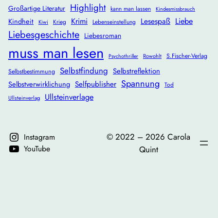
Highlight
Großartige Literatur
kann man lassen
Kindesmissbrauch
Krimi
Lesespaß
Liebe
Kindheit
Krieg
Lebenseinstellung
Kiwi
Liebesgeschichte
Liebesroman
muss man lesen
S.Fischer-Verlag
Rowohlt
Psychothriller
Selbstfindung
Selbstreflektion
Selbstbestimmung
Spannung
Selbstverwirklichung
Selfpublisher
Tod
Ullsteinverlage
Ullsteinverlag
©️ 2022 – 2026 Carola
Instagram
YouTube
Quint