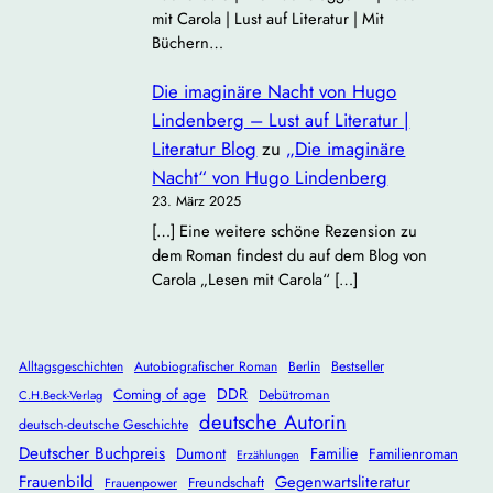
mit Carola | Lust auf Literatur | Mit
Büchern…
Die imaginäre Nacht von Hugo
Lindenberg – Lust auf Literatur |
Literatur Blog
zu
„Die imaginäre
Nacht“ von Hugo Lindenberg
23. März 2025
[…] Eine weitere schöne Rezension zu
dem Roman findest du auf dem Blog von
Carola „Lesen mit Carola“ […]
Alltagsgeschichten
Autobiografischer Roman
Berlin
Bestseller
DDR
Coming of age
Debütroman
C.H.Beck-Verlag
deutsche Autorin
deutsch-deutsche Geschichte
Deutscher Buchpreis
Dumont
Familie
Familienroman
Erzählungen
Frauenbild
Gegenwartsliteratur
Freundschaft
Frauenpower