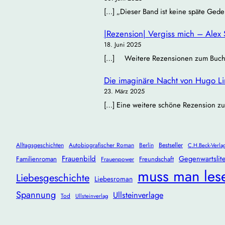
[…] „Dieser Band ist keine späte Gede
|Rezension| Vergiss mich – Alex 
18. Juni 2025
[…] Weitere Rezensionen zum Buch: Bü
Die imaginäre Nacht von Hugo Lind
23. März 2025
[…] Eine weitere schöne Rezension zu
Alltagsgeschichten
Autobiografischer Roman
Berlin
Bestseller
C.H.Beck-Verla
Frauenbild
Gegenwartslite
Familienroman
Freundschaft
Frauenpower
muss man les
Liebesgeschichte
Liebesroman
Spannung
Ullsteinverlage
Tod
Ullsteinverlag