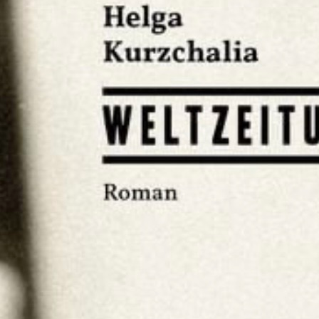
„Irgendwer saß immer auf gepackten 
Stunden. S. 27
Die Weltzeituhr auf dem Alexanderplatz ze
den meisten Ostdeutschen, die unter ihr s
Helga Kurzchalia leiht ihrem Roman diesen
Widerspruch, der das ganze Buch trägt: D
Weltoffenheit, die es in Wahrheit nicht ga
Ostberlin, an das die große Welt nur als Na
verbotene Lektüre heranreicht.
Dieses Ostberlin der siebziger und achtzige
ungeschönt und genau, und sie beginnt ein
Gemengelage der Elterngeneration, Altnaz
letztere, die wie die Eltern der Autorin b
obwohl die Idee von Karl Marx längst ausg
Aus ihr geht die Generation der arbeiten