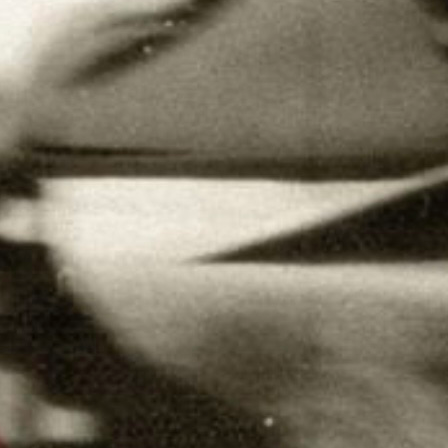
auf Vorkriegswissen zurückgreifen oder w
Widerstand der Offiziellen ins Land schmu
der Ort, das Wissen umzusetzen. Auf wel
gearbeitet wird, zeigt sich an den Verfahr
Tests, die teils aus dem Jahr 1938 stammen
So tastend die Autorin und ihre Mitstreit
benennen sie, woran sie eigentlich rühren.
wie einem Kind zu helfen sei, steht stets 
sollten die Kinder zurechtgestutzt werden?
zur Probe aufs Exempel des ganzen System
als passend machen will.
Doch der Roman erschöpft sich nicht in d
Verhältnissen. Unter jeder Episode, oft ers
existenzielle Frage, meist die nach dem 
nach dem Sinn. Was zählte als Erfolg und 
Verweigerung krank, half die Betäubung,