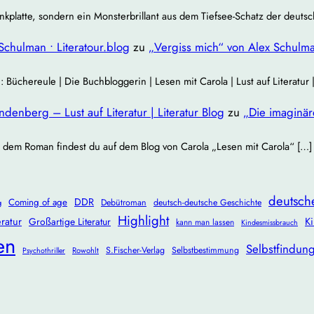
nkplatte, sondern ein Monsterbrillant aus dem Tiefsee‐Schatz der deuts
Schulman • Literatour.blog
zu
„Vergiss mich“ von Alex Schulm
chereule | Die Buchbloggerin | Lesen mit Carola | Lust auf Literatur
enberg – Lust auf Literatur | Literatur Blog
zu
„Die imaginä
 dem Roman findest du auf dem Blog von Carola „Lesen mit Carola“ […]
deutsch
DDR
Coming of age
Debütroman
deutsch-deutsche Geschichte
g
Highlight
ratur
Ki
Großartige Literatur
kann man lassen
Kindesmissbrauch
en
Selbstfindun
S.Fischer-Verlag
Selbstbestimmung
Rowohlt
Psychothriller