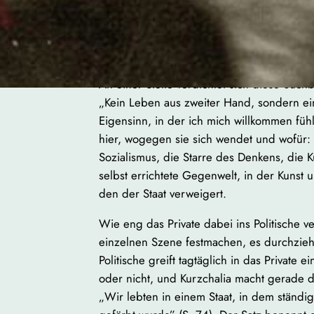
erlaubt. Kurzchalia stellt diese Fragen nicht
den Geschichten aufsteigen, etwa wenn beil
Freiheit man eigentlich braucht” (S. 82).
An einer Stelle verdichtet sich diese Suc
„Kein Leben aus zweiter Hand, sondern e
Eigensinn, in der ich mich willkommen fühlt
hier, wogegen sie sich wendet und wofür:
Sozialismus, die Starre des Denkens, die Ku
selbst errichtete Gegenwelt, in der Kunst
den der Staat verweigert.
Wie eng das Private dabei ins Politische ve
einzelnen Szene festmachen, es durchzie
Politische greift tagtäglich in das Privat
oder nicht, und Kurzchalia macht gerade d
„Wir lebten in einem Staat, in dem ständi