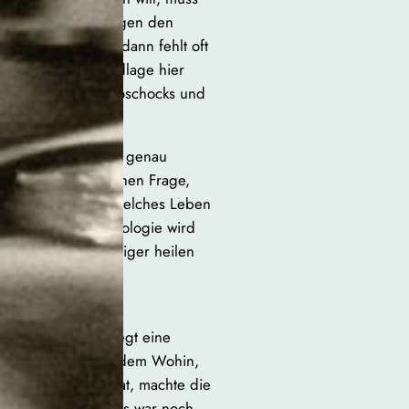
estliche Lektüre gegen den
ggeln, und selbst dann fehlt oft
ch brüchiger Grundlage hier
en selbst, an Elektroschocks und
.
erinnen vorgehen, so genau
 Hinter der fachlichen Frage,
eine größere: „Für welches Leben
” (S. 87) Die Psychologie wird
s, das Kinder weniger heilen
er Schilderung von
t an ihrem Ende, liegt eine
eigenen Wert, nach dem Wohin,
was schon als Verrat, machte die
 welcher Kompromiss war noch