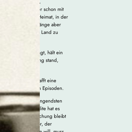
tter, meist allein,
tten im Studium oder schon mit
tschaft und eine Heimat, in der
gesellschaftliche Zwänge aber
 Wahl stellen, das Land zu
fügen.
 gefiltert eindringt, hält ein
: „Was in der Zeitung stand,
der Welt selbst klafft eine
ia ihre biografischen Episoden.
Menschen ihn am dringendsten
ie intellektuelle Elite hat es
erufliche Verwirklichung bleibt
rem eigenen Feld vor, der
ge Kinder behandeln will, muss