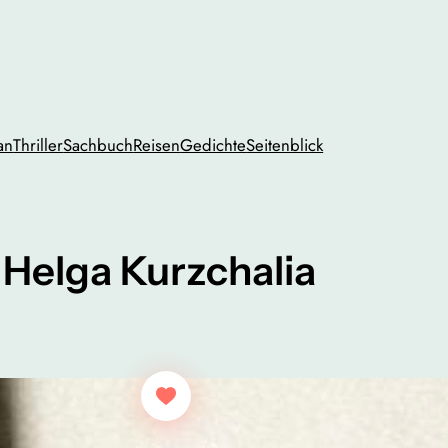
an
Thriller
Sachbuch
Reisen
Gedichte
Seitenblick
 Helga Kurzchalia