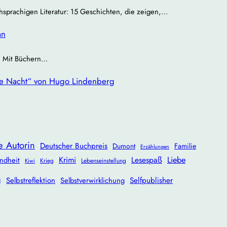
chsprachigen Literatur: 15 Geschichten, die zeigen,…
an
 | Mit Büchern…
re Nacht“ von Hugo Lindenberg
e Autorin
Deutscher Buchpreis
Dumont
Familie
Erzählungen
Krimi
Lesespaß
Liebe
ndheit
Krieg
Lebenseinstellung
Kiwi
g
Selbstreflektion
Selbstverwirklichung
Selfpublisher