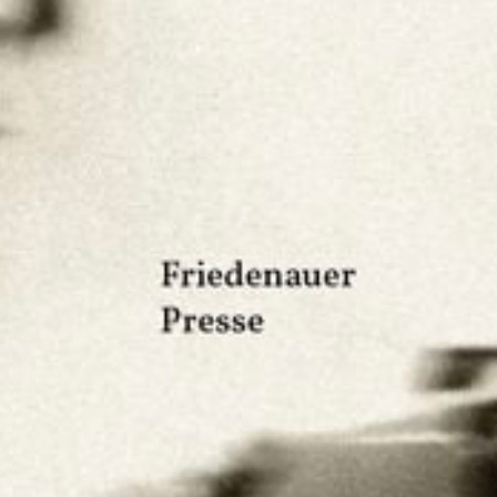
Töchter werden selbst kaum über zwanzig Mü
selbstbewusst getrennt oder verlassen, mi
Kind. Um sie herum die ständige Mangelwir
man sich gleichwohl verortet fühlt, deren 
mehr und mehr Menschen nur noch vor die
verlassen oder sich den Verhältnissen zu 
Dass das Weltgeschehen in dieses Leben nur
Satz fest, der die ganze Tonlage grundiert
glaubten wir nicht.” (S. 95)
Zwischen dem offiziellen Bild der Welt und 
Lücke, und in sie hinein schreibt Kurzchal
Am schmalsten ist dieser Raum dort, wo 
brauchen, in der geistigen Arbeit. Gerade d
schwer, denn für die persönliche wie die b
zu wenig Platz. Kurzchalia führt das an ih
Kinderpsychologie. Wer verhaltensauffälli