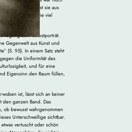
 als Thesen, sie lässt sie aus
äufig anklingt, „wie viel
hbewegung zum Selbstporträt.
ine Gegenwelt aus Kunst und
e” (S. 95). In einem Satz steht
 gegen die Uniformität des
lturlosigkeit, und für eine
 und Eigensinn den Raum füllen,
rwoben ist, lässt sich an keiner
ht den ganzen Band. Das
e ein, ob bewusst wahrgenommen
ieses Unterschwellige sichtbar.
g etwas vertuscht oder schön