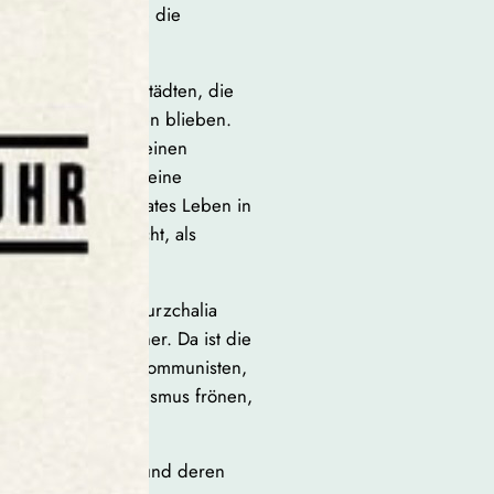
Koffern und zählte die
igt die Stunde in Städten, die
tanden, verschlossen blieben.
 Titel und mit ihm einen
ie Uhr proklamiert eine
b. Darunter ein privates Leben in
chricht, als Gerücht, als
r Jahre entfaltet Kurzchalia
e Generation früher. Da ist die
is, Mitläufer und Kommunisten,
lindwütig dem Sozialismus frönen,
ehöhlt ist.
den Mütter hervor, und deren