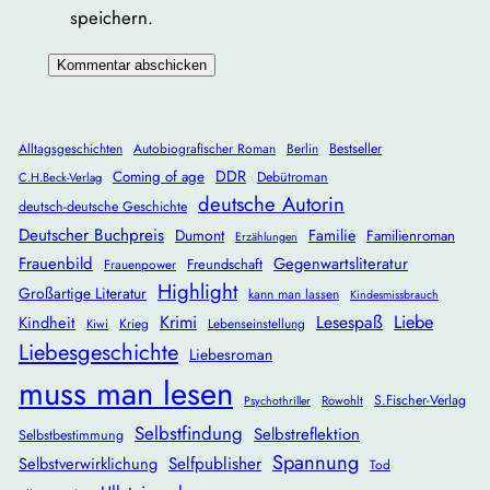
speichern.
Alltagsgeschichten
Autobiografischer Roman
Berlin
Bestseller
DDR
Coming of age
Debütroman
C.H.Beck-Verlag
deutsche Autorin
deutsch-deutsche Geschichte
Deutscher Buchpreis
Dumont
Familie
Familienroman
Erzählungen
Frauenbild
Gegenwartsliteratur
Freundschaft
Frauenpower
Highlight
Großartige Literatur
kann man lassen
Kindesmissbrauch
Krimi
Lesespaß
Liebe
Kindheit
Krieg
Lebenseinstellung
Kiwi
Liebesgeschichte
Liebesroman
muss man lesen
S.Fischer-Verlag
Rowohlt
Psychothriller
Selbstfindung
Selbstreflektion
Selbstbestimmung
Spannung
Selbstverwirklichung
Selfpublisher
Tod