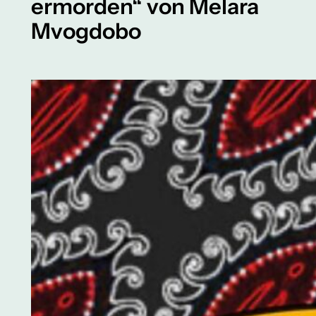
ermorden“ von Melara
Mvogdobo