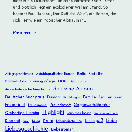
fliegt in ein Luxusresort, um seine zerrüttete Ehe zu retten,
und plötzlich liegt ein explodierter Wal am Strand. So
beginnt Paul Rubans „Der Duft des Wals“, ein Roman, der
sich liest wie ein tropischer Albtraum in…
Mehr lesen »
Alltagsgeschichten
Autobiografischer Roman
Berlin
Bestseller
DDR
Coming of age
Debütroman
C.H.Beck-Verlag
deutsche Autorin
deutsch-deutsche Geschichte
Deutscher Buchpreis
Dumont
Familie
Familienroman
Erzählungen
Frauenbild
Gegenwartsliteratur
Freundschaft
Frauenpower
Highlight
Großartige Literatur
kann man lassen
Kindesmissbrauch
Krimi
Lesespaß
Liebe
Kindheit
Krieg
Lebenseinstellung
Kiwi
Liebesgeschichte
Liebesroman