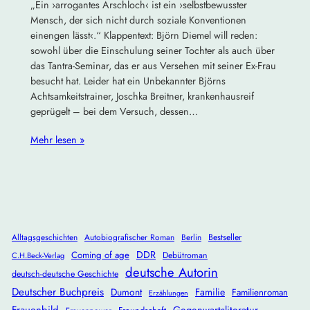
„Ein ›arrogantes Arschloch‹ ist ein ›selbstbewusster
Mensch, der sich nicht durch soziale Konventionen
einengen lässt‹.“ Klappentext: Björn Diemel will reden:
sowohl über die Einschulung seiner Tochter als auch über
das Tantra-Seminar, das er aus Versehen mit seiner Ex-Frau
besucht hat. Leider hat ein Unbekannter Björns
Achtsamkeitstrainer, Joschka Breitner, krankenhausreif
geprügelt – bei dem Versuch, dessen…
Mehr lesen »
Alltagsgeschichten
Autobiografischer Roman
Berlin
Bestseller
DDR
Coming of age
Debütroman
C.H.Beck-Verlag
deutsche Autorin
deutsch-deutsche Geschichte
Deutscher Buchpreis
Dumont
Familie
Familienroman
Erzählungen
Frauenbild
Gegenwartsliteratur