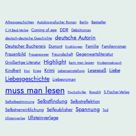
Alltagsgeschichten
Autobiografischer Roman
Berlin
Bestseller
DDR
Coming of age
Debütroman
C.H.Beck-Verlag
deutsche Autorin
deutsch-deutsche Geschichte
Deutscher Buchpreis
Dumont
Familie
Familienroman
Erzählungen
Frauenbild
Gegenwartsliteratur
Freundschaft
Frauenpower
Highlight
Großartige Literatur
kann man lassen
Kindesmissbrauch
Krimi
Lesespaß
Liebe
Kindheit
Krieg
Lebenseinstellung
Kiwi
Liebesgeschichte
Liebesroman
muss man lesen
S.Fischer-Verlag
Rowohlt
Psychothriller
Selbstfindung
Selbstreflektion
Selbstbestimmung
Spannung
Selbstverwirklichung
Selfpublisher
Tod
Ullsteinverlage
Ullsteinverlag