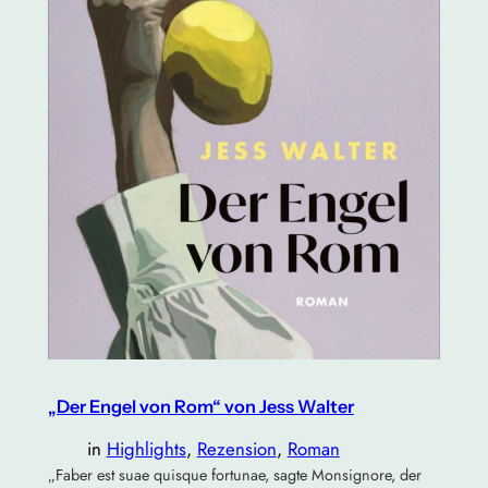
„Der Engel von Rom“ von Jess Walter
in
Highlights
, 
Rezension
, 
Roman
„Faber est suae quisque fortunae, sagte Monsignore, der