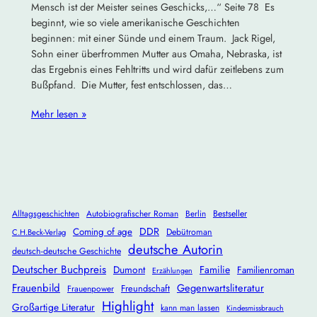
Mensch ist der Meister seines Geschicks,…“ Seite 78 Es
beginnt, wie so viele amerikanische Geschichten
beginnen: mit einer Sünde und einem Traum. Jack Rigel,
Sohn einer überfrommen Mutter aus Omaha, Nebraska, ist
das Ergebnis eines Fehltritts und wird dafür zeitlebens zum
Bußpfand. Die Mutter, fest entschlossen, das…
Mehr lesen »
Alltagsgeschichten
Autobiografischer Roman
Berlin
Bestseller
DDR
Coming of age
Debütroman
C.H.Beck-Verlag
deutsche Autorin
deutsch-deutsche Geschichte
Deutscher Buchpreis
Dumont
Familie
Familienroman
Erzählungen
Frauenbild
Gegenwartsliteratur
Freundschaft
Frauenpower
Highlight
Großartige Literatur
kann man lassen
Kindesmissbrauch