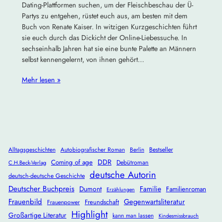
Dating-Plattformen suchen, um der Fleischbeschau der Ü-
Partys zu entgehen, rüstet euch aus, am besten mit dem
Buch von Renate Kaiser. In witzigen Kurzgeschichten führt
sie euch durch das Dickicht der Online-Liebessuche. In
sechseinhalb Jahren hat sie eine bunte Palette an Männern
selbst kennengelernt, von ihnen gehört…
Mehr lesen »
Alltagsgeschichten
Autobiografischer Roman
Berlin
Bestseller
DDR
Coming of age
Debütroman
C.H.Beck-Verlag
deutsche Autorin
deutsch-deutsche Geschichte
Deutscher Buchpreis
Dumont
Familie
Familienroman
Erzählungen
Frauenbild
Gegenwartsliteratur
Freundschaft
Frauenpower
Highlight
Großartige Literatur
kann man lassen
Kindesmissbrauch