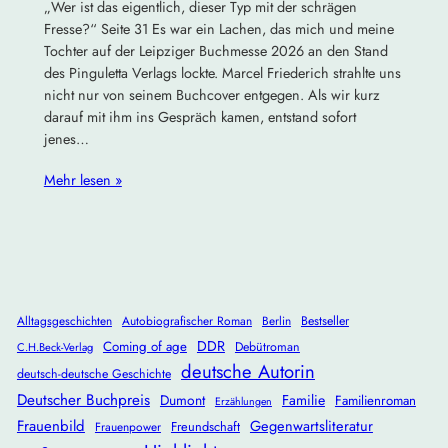
„Wer ist das eigentlich, dieser Typ mit der schrägen
Fresse?“ Seite 31 Es war ein Lachen, das mich und meine
Tochter auf der Leipziger Buchmesse 2026 an den Stand
des Pinguletta Verlags lockte. Marcel Friederich strahlte uns
nicht nur von seinem Buchcover entgegen. Als wir kurz
darauf mit ihm ins Gespräch kamen, entstand sofort
jenes…
Mehr lesen »
Alltagsgeschichten
Autobiografischer Roman
Berlin
Bestseller
DDR
Coming of age
Debütroman
C.H.Beck-Verlag
deutsche Autorin
deutsch-deutsche Geschichte
Deutscher Buchpreis
Dumont
Familie
Familienroman
Erzählungen
Frauenbild
Gegenwartsliteratur
Freundschaft
Frauenpower