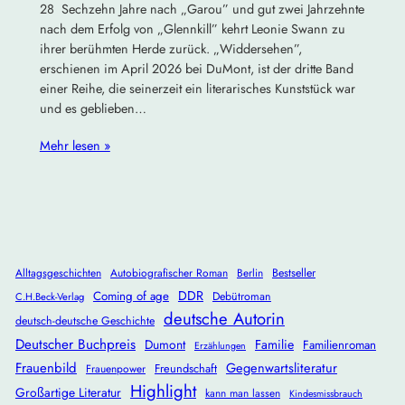
28 Sechzehn Jahre nach „Garou” und gut zwei Jahrzehnte
nach dem Erfolg von „Glennkill” kehrt Leonie Swann zu
ihrer berühmten Herde zurück. „Widdersehen”,
erschienen im April 2026 bei DuMont, ist der dritte Band
einer Reihe, die seinerzeit ein literarisches Kunststück war
und es geblieben…
Mehr lesen »
Alltagsgeschichten
Autobiografischer Roman
Berlin
Bestseller
DDR
Coming of age
Debütroman
C.H.Beck-Verlag
deutsche Autorin
deutsch-deutsche Geschichte
Deutscher Buchpreis
Dumont
Familie
Familienroman
Erzählungen
Frauenbild
Gegenwartsliteratur
Freundschaft
Frauenpower
Highlight
Großartige Literatur
kann man lassen
Kindesmissbrauch