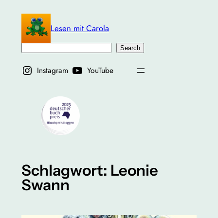
Zum
Inhalt
Lesen mit Carola
springen
Suchen
Search
Instagram
YouTube
Schlagwort:
Leonie
Swann