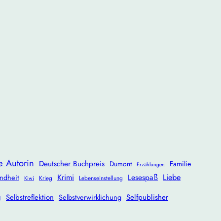
e Autorin
Deutscher Buchpreis
Dumont
Familie
Erzählungen
Krimi
Lesespaß
Liebe
ndheit
Krieg
Lebenseinstellung
Kiwi
g
Selbstreflektion
Selbstverwirklichung
Selfpublisher