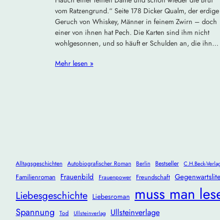
vom Ratzengrund.“ Seite 178 Dicker Qualm, der erdige
Geruch von Whiskey, Männer in feinem Zwirn – doch
einer von ihnen hat Pech. Die Karten sind ihm nicht
wohlgesonnen, und so häuft er Schulden an, die ihn…
Mehr lesen »
Alltagsgeschichten
Autobiografischer Roman
Berlin
Bestseller
C.H.Beck-Verla
Frauenbild
Gegenwartslite
Familienroman
Freundschaft
Frauenpower
muss man les
Liebesgeschichte
Liebesroman
Spannung
Ullsteinverlage
Tod
Ullsteinverlag