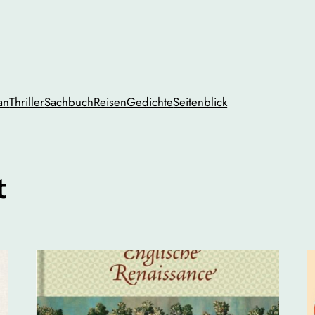
an
Thriller
Sachbuch
Reisen
Gedichte
Seitenblick
t