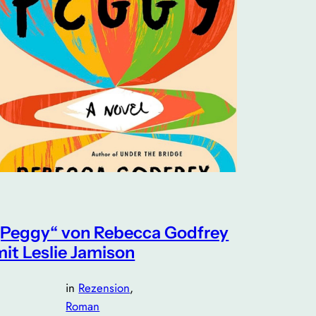
„Peggy“ von Rebecca Godfrey
mit Leslie Jamison
in
Rezension
, 
Roman