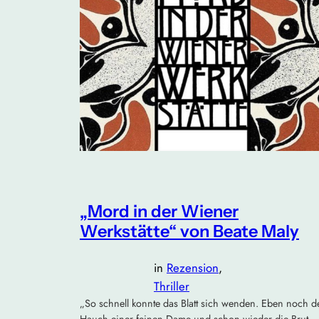
„Mord in der Wiener
Werkstätte“ von Beate Maly
in
Rezension
, 
Thriller
„So schnell konnte das Blatt sich wenden. Eben noch d
Hauch einer feinen Dame und schon wieder die Brut