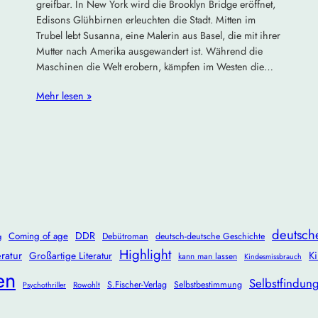
greifbar. In New York wird die Brooklyn Bridge eröffnet,
Edisons Glühbirnen erleuchten die Stadt. Mitten im
Trubel lebt Susanna, eine Malerin aus Basel, die mit ihrer
Mutter nach Amerika ausgewandert ist. Während die
Maschinen die Welt erobern, kämpfen im Westen die…
Mehr lesen »
deutsch
DDR
Coming of age
Debütroman
deutsch-deutsche Geschichte
g
Highlight
ratur
Ki
Großartige Literatur
kann man lassen
Kindesmissbrauch
en
Selbstfindun
S.Fischer-Verlag
Selbstbestimmung
Rowohlt
Psychothriller