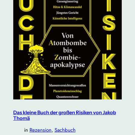
Das kleine Buch der großen Risiken von Jakob
Thomä
in
Rezension
, 
Sachbuch