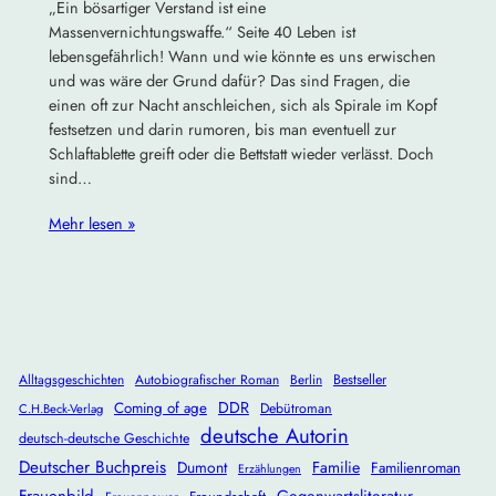
„Ein bösartiger Verstand ist eine
Massenvernichtungswaffe.“ Seite 40 Leben ist
lebensgefährlich! Wann und wie könnte es uns erwischen
und was wäre der Grund dafür? Das sind Fragen, die
einen oft zur Nacht anschleichen, sich als Spirale im Kopf
festsetzen und darin rumoren, bis man eventuell zur
Schlaftablette greift oder die Bettstatt wieder verlässt. Doch
sind…
Mehr lesen »
Alltagsgeschichten
Autobiografischer Roman
Berlin
Bestseller
DDR
Coming of age
Debütroman
C.H.Beck-Verlag
deutsche Autorin
deutsch-deutsche Geschichte
Deutscher Buchpreis
Dumont
Familie
Familienroman
Erzählungen
Frauenbild
Gegenwartsliteratur