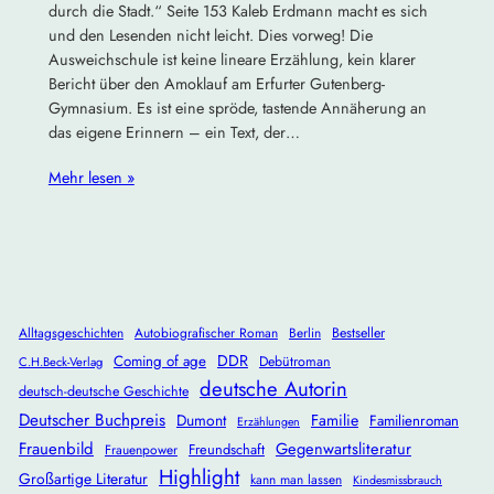
durch die Stadt.“ Seite 153 Kaleb Erdmann macht es sich
und den Lesenden nicht leicht. Dies vorweg! Die
Ausweichschule ist keine lineare Erzählung, kein klarer
Bericht über den Amoklauf am Erfurter Gutenberg-
Gymnasium. Es ist eine spröde, tastende Annäherung an
das eigene Erinnern – ein Text, der…
Mehr lesen »
Alltagsgeschichten
Autobiografischer Roman
Berlin
Bestseller
DDR
Coming of age
Debütroman
C.H.Beck-Verlag
deutsche Autorin
deutsch-deutsche Geschichte
Deutscher Buchpreis
Dumont
Familie
Familienroman
Erzählungen
Frauenbild
Gegenwartsliteratur
Freundschaft
Frauenpower
Highlight
Großartige Literatur
kann man lassen
Kindesmissbrauch