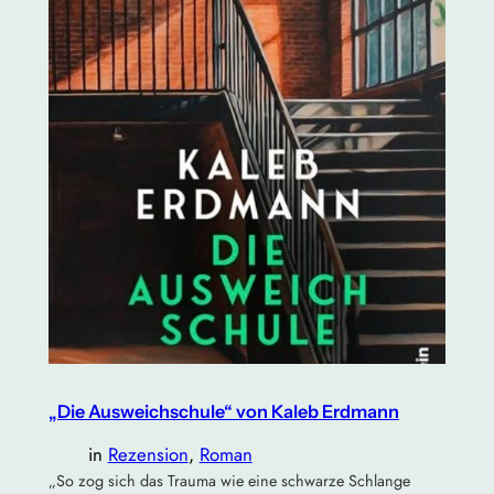
„Die Ausweichschule“ von Kaleb Erdmann
in
Rezension
, 
Roman
„So zog sich das Trauma wie eine schwarze Schlange