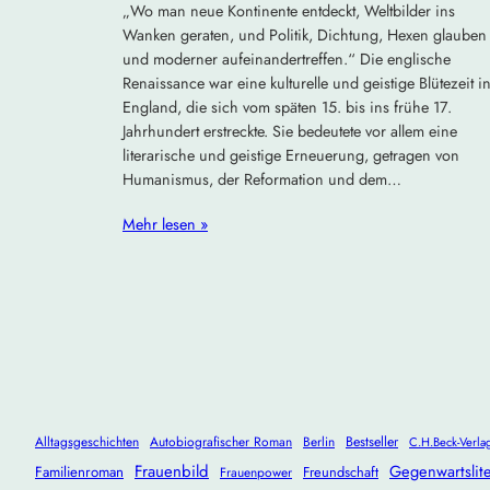
„Wo man neue Kontinente entdeckt, Weltbilder ins
Wanken geraten, und Politik, Dichtung, Hexen glauben
und moderner aufeinandertreffen.“ Die englische
Renaissance war eine kulturelle und geistige Blütezeit i
England, die sich vom späten 15. bis ins frühe 17.
Jahrhundert erstreckte. Sie bedeutete vor allem eine
literarische und geistige Erneuerung, getragen von
Humanismus, der Reformation und dem…
Mehr lesen »
Alltagsgeschichten
Autobiografischer Roman
Berlin
Bestseller
C.H.Beck-Verla
Frauenbild
Gegenwartslite
Familienroman
Freundschaft
Frauenpower