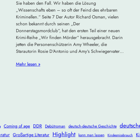
Sie haben den Fall. Wir haben die Lösung
„Wissenschafts eben – so oft der Feind des ehrbaren
Kriminellen.“ Seite 7 Der Autor Richard Osman, vielen
n
schon bekannt durch seinen „Der
Donnerstagsmordclub“, hat den ersten Teil einer neuen
Krimi-Reihe „Wir finden Mörder“ herausgebracht. Darin
jetten die Personenschützerin Amy Wheeler, die
Starautorin Rosie D‘Antonio und Amy‘s Schwiegervater…
Mehr lesen »
deutsch
DDR
Coming of age
Debütroman
deutsch-deutsche Geschichte
g
Highlight
ratur
Ki
Großartige Literatur
kann man lassen
Kindesmissbrauch