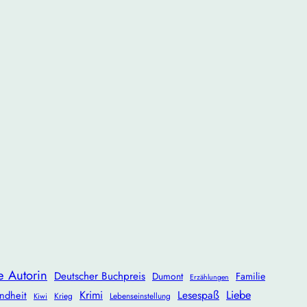
e Autorin
Deutscher Buchpreis
Dumont
Familie
Erzählungen
Krimi
Lesespaß
Liebe
ndheit
Krieg
Lebenseinstellung
Kiwi