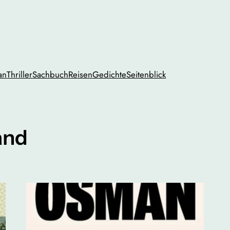
an
Thriller
Sachbuch
Reisen
Gedichte
Seitenblick
and