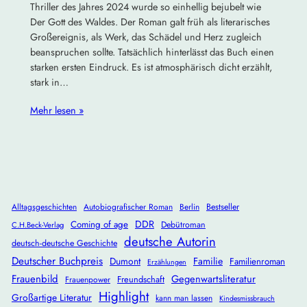
Thriller des Jahres 2024 wurde so einhellig bejubelt wie
Der Gott des Waldes. Der Roman galt früh als literarisches
Großereignis, als Werk, das Schädel und Herz zugleich
beanspruchen sollte. Tatsächlich hinterlässt das Buch einen
starken ersten Eindruck. Es ist atmosphärisch dicht erzählt,
stark in…
Mehr lesen »
Alltagsgeschichten
Autobiografischer Roman
Berlin
Bestseller
DDR
Coming of age
Debütroman
C.H.Beck-Verlag
deutsche Autorin
deutsch-deutsche Geschichte
Deutscher Buchpreis
Dumont
Familie
Familienroman
Erzählungen
Frauenbild
Gegenwartsliteratur
Freundschaft
Frauenpower
Highlight
Großartige Literatur
kann man lassen
Kindesmissbrauch