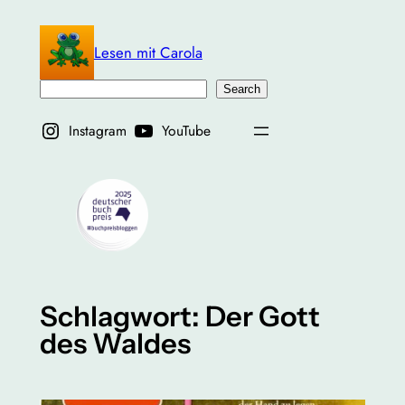
Zum
Inhalt
Lesen mit Carola
springen
Suchen
Search
Instagram
YouTube
Schlagwort:
Der Gott
des Waldes