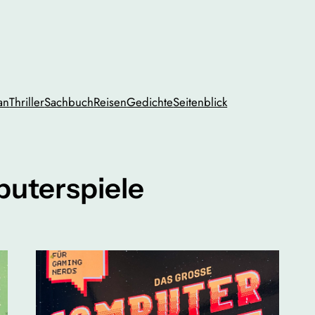
an
Thriller
Sachbuch
Reisen
Gedichte
Seitenblick
uterspiele