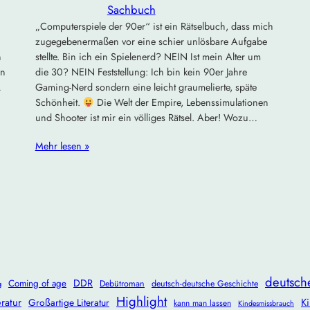
Sachbuch
„Computerspiele der 90er“ ist ein Rätselbuch, dass mich
zugegebenermaßen vor eine schier unlösbare Aufgabe
n
stellte. Bin ich ein Spielenerd? NEIN Ist mein Alter um
en
die 30? NEIN Feststellung: Ich bin kein 90er Jahre
…
Gaming-Nerd sondern eine leicht graumelierte, späte
Schönheit.
Die Welt der Empire, Lebenssimulationen
und Shooter ist mir ein völliges Rätsel. Aber! Wozu…
Mehr lesen »
deutsch
DDR
Coming of age
Debütroman
deutsch-deutsche Geschichte
g
Highlight
ratur
Ki
Großartige Literatur
kann man lassen
Kindesmissbrauch