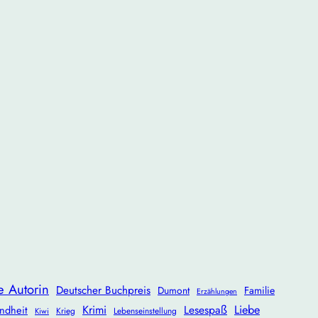
e Autorin
Deutscher Buchpreis
Dumont
Familie
Erzählungen
Krimi
Lesespaß
Liebe
ndheit
Krieg
Lebenseinstellung
Kiwi