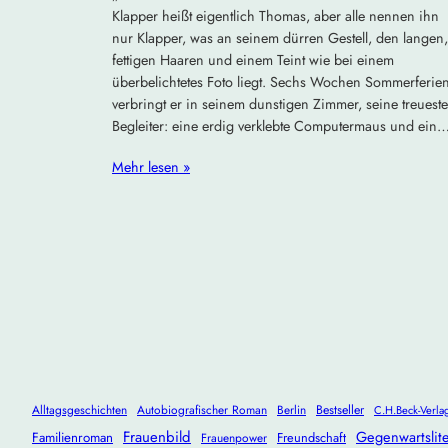
Klapper heißt eigentlich Thomas, aber alle nennen ihn
nur Klapper, was an seinem dürren Gestell, den langen,
fettigen Haaren und einem Teint wie bei einem
überbelichtetes Foto liegt. Sechs Wochen Sommerferie
verbringt er in seinem dunstigen Zimmer, seine treuest
Begleiter: eine erdig verklebte Computermaus und ein
Mehr lesen »
Alltagsgeschichten
Autobiografischer Roman
Berlin
Bestseller
C.H.Beck-Verla
Frauenbild
Gegenwartslite
Familienroman
Freundschaft
Frauenpower