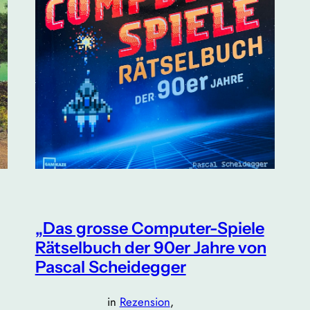
„Das grosse Computer-Spiele
Rätselbuch der 90er Jahre von
Pascal Scheidegger
in
Rezension
, 