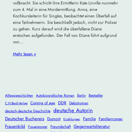
vollbracht. Sie schickt ihre Ermittlerin Kate Linville nunmehr
zum 4. Mal in eine Mordermittlung. Anna, eine
Kochkursleiterin für Singles, beobachtet einen Überfall auf
eine Teilnehmerin. Sie beschließt jedoch, nicht zur Polizei
zu gehen. Kurz darauf wird die überfallene Diane
erstochen aufgefunden. Der Fall von Diane führt aufgrund
von…
Mehr lesen »
Alltagsgeschichten
Autobiografischer Roman
Berlin
Bestseller
DDR
Coming of age
Debütroman
C.H.Beck-Verlag
deutsche Autorin
deutsch-deutsche Geschichte
Deutscher Buchpreis
Dumont
Familie
Familienroman
Erzählungen
Frauenbild
Gegenwartsliteratur
Freundschaft
Frauenpower