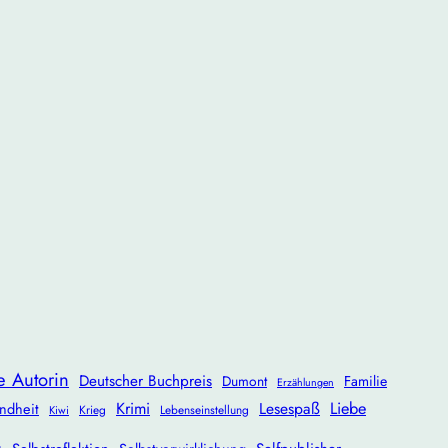
e Autorin
Deutscher Buchpreis
Dumont
Familie
Erzählungen
Krimi
Lesespaß
Liebe
ndheit
Krieg
Lebenseinstellung
Kiwi
g