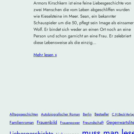
Armors Kirschkern ist eine feine Liebesgeschichte von
zwei Menschen die vom Leben abgeschliffen wurden
wie Kieselsteine im Meer. Sean, ein bekannter
Schauspieler um die 50, pflegt sein Image als einsamer
Wolf. Er bindet sich weder an einen Ort noch an eine
Person und schon garnicht an eine Frau. Er zelebriert
diese Lebensweise als die einzig…
Mehr lesen »
Alltagsgeschichten
Autobiografischer Roman
Berlin
Bestseller
C.H.Beck-Verla
Frauenbild
Gegenwartslite
Familienroman
Freundschaft
Frauenpower
muss man les
Liebesgeschichte