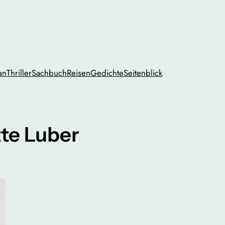
an
Thriller
Sachbuch
Reisen
Gedichte
Seitenblick
tte Luber