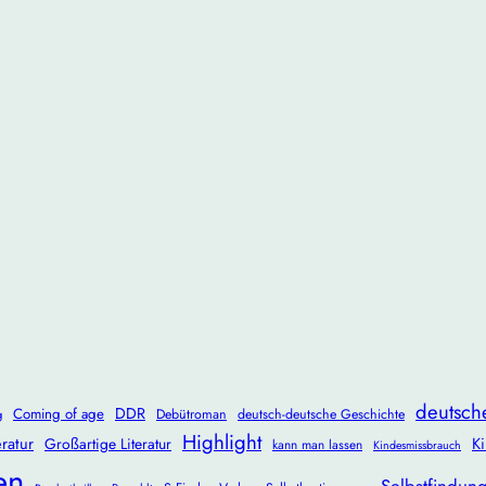
deutsch
DDR
Coming of age
Debütroman
deutsch-deutsche Geschichte
g
Highlight
ratur
Ki
Großartige Literatur
kann man lassen
Kindesmissbrauch
en
Selbstfindun