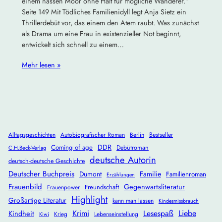
einem nassen Moor ohne Halt für mögliche Wanderer.“
Seite 149 Mit Tödliches Familienidyll legt Anja Sietz ein
Thrillerdebüt vor, das einem den Atem raubt. Was zunächst
als Drama um eine Frau in existenzieller Not beginnt,
entwickelt sich schnell zu einem…
Mehr lesen »
Alltagsgeschichten
Autobiografischer Roman
Berlin
Bestseller
DDR
Coming of age
Debütroman
C.H.Beck-Verlag
deutsche Autorin
deutsch-deutsche Geschichte
Deutscher Buchpreis
Dumont
Familie
Familienroman
Erzählungen
Frauenbild
Gegenwartsliteratur
Freundschaft
Frauenpower
Highlight
Großartige Literatur
kann man lassen
Kindesmissbrauch
Krimi
Lesespaß
Liebe
Kindheit
Krieg
Lebenseinstellung
Kiwi