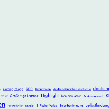
deutsch
DDR
Coming of age
Debütroman
deutsch-deutsche Geschichte
g
Highlight
ratur
Ki
Großartige Literatur
kann man lassen
Kindesmissbrauch
en
Selbstfindun
S.Fischer-Verlag
Selbstbestimmung
Rowohlt
Psychothriller