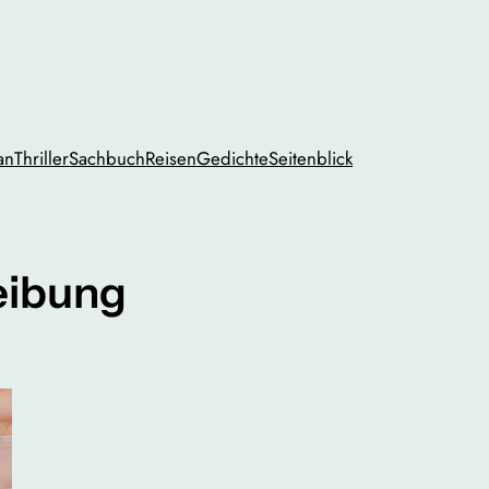
an
Thriller
Sachbuch
Reisen
Gedichte
Seitenblick
eibung