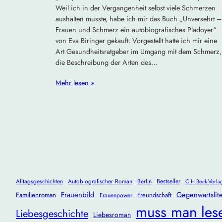
Weil ich in der Vergangenheit selbst viele Schmerzen
aushalten musste, habe ich mir das Buch „Unversehrt –
Frauen und Schmerz ein autobiografisches Plädoyer“
von Eva Biringer gekauft. Vorgestellt hatte ich mir eine
Art Gesundheitsratgeber im Umgang mit dem Schmerz,
die Beschreibung der Arten des…
Mehr lesen »
Alltagsgeschichten
Autobiografischer Roman
Berlin
Bestseller
C.H.Beck-Verla
Frauenbild
Gegenwartslite
Familienroman
Freundschaft
Frauenpower
muss man les
Liebesgeschichte
Liebesroman