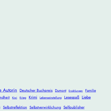
e Autorin
Deutscher Buchpreis
Dumont
Familie
Erzählungen
Krimi
Lesespaß
Liebe
ndheit
Krieg
Lebenseinstellung
Kiwi
g
Selbstreflektion
Selbstverwirklichung
Selfpublisher