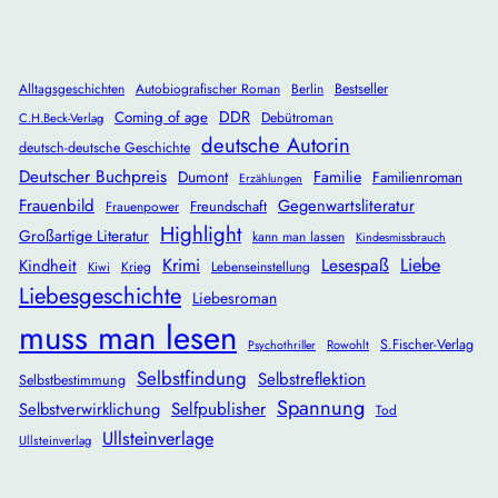
Alltagsgeschichten
Autobiografischer Roman
Berlin
Bestseller
DDR
Coming of age
Debütroman
C.H.Beck-Verlag
deutsche Autorin
deutsch-deutsche Geschichte
Deutscher Buchpreis
Dumont
Familie
Familienroman
Erzählungen
Frauenbild
Gegenwartsliteratur
Freundschaft
Frauenpower
Highlight
Großartige Literatur
kann man lassen
Kindesmissbrauch
Krimi
Lesespaß
Liebe
Kindheit
Krieg
Lebenseinstellung
Kiwi
Liebesgeschichte
Liebesroman
muss man lesen
S.Fischer-Verlag
Rowohlt
Psychothriller
Selbstfindung
Selbstreflektion
Selbstbestimmung
Spannung
Selbstverwirklichung
Selfpublisher
Tod
Ullsteinverlage
Ullsteinverlag