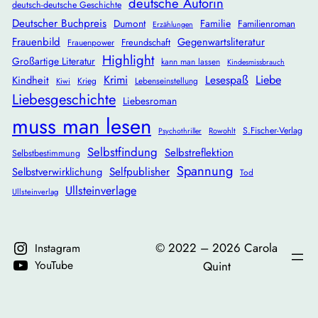
deutsche Autorin
deutsch-deutsche Geschichte
Deutscher Buchpreis
Dumont
Familie
Familienroman
Erzählungen
Frauenbild
Gegenwartsliteratur
Freundschaft
Frauenpower
Highlight
Großartige Literatur
kann man lassen
Kindesmissbrauch
Krimi
Lesespaß
Liebe
Kindheit
Krieg
Lebenseinstellung
Kiwi
Liebesgeschichte
Liebesroman
muss man lesen
S.Fischer-Verlag
Rowohlt
Psychothriller
Selbstfindung
Selbstreflektion
Selbstbestimmung
Spannung
Selbstverwirklichung
Selfpublisher
Tod
Ullsteinverlage
Ullsteinverlag
©️ 2022 – 2026 Carola
Instagram
YouTube
Quint