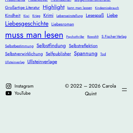
Highlight
Großartige Literatur
kann man lassen
Kindesmissbrauch
Krimi
Lesespaß
Liebe
Kindheit
Krieg
Lebenseinstellung
Kiwi
Liebesgeschichte
Liebesroman
muss man lesen
S.Fischer-Verlag
Rowohlt
Psychothriller
Selbstfindung
Selbstreflektion
Selbstbestimmung
Spannung
Selbstverwirklichung
Selfpublisher
Tod
Ullsteinverlage
Ullsteinverlag
©️ 2022 – 2026 Carola
Instagram
YouTube
Quint