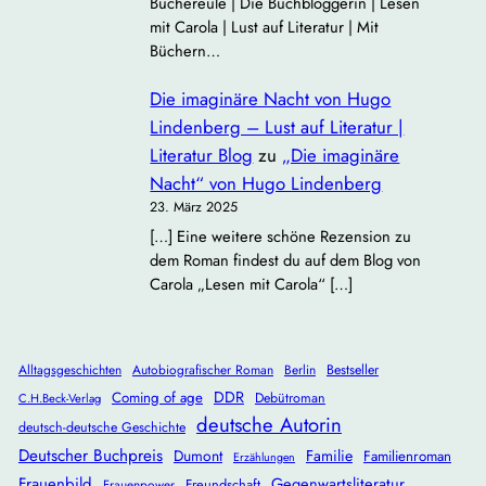
Büchereule | Die Buchbloggerin | Lesen
mit Carola | Lust auf Literatur | Mit
Büchern…
Die imaginäre Nacht von Hugo
Lindenberg – Lust auf Literatur |
Literatur Blog
zu
„Die imaginäre
Nacht“ von Hugo Lindenberg
23. März 2025
[…] Eine weitere schöne Rezension zu
dem Roman findest du auf dem Blog von
Carola „Lesen mit Carola“ […]
Alltagsgeschichten
Autobiografischer Roman
Berlin
Bestseller
DDR
Coming of age
Debütroman
C.H.Beck-Verlag
deutsche Autorin
deutsch-deutsche Geschichte
Deutscher Buchpreis
Dumont
Familie
Familienroman
Erzählungen
Frauenbild
Gegenwartsliteratur
Freundschaft
Frauenpower